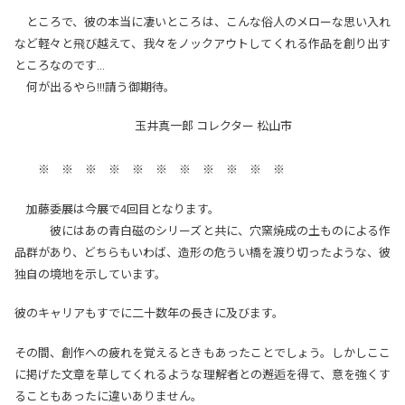
ところで、彼の本当に凄いところは、こんな俗人のメローな思い入れ
など軽々と飛び越えて、我々をノックアウトしてくれる作品を創り出す
ところなのです…
何が出るやら!!!請う御期待。
玉井真一郎 コレクター 松山市
※ ※ ※ ※ ※ ※ ※ ※ ※ ※ ※
加藤委展は今展で4回目となります。
彼にはあの青白磁のシリーズと共に、穴窯焼成の土ものによる作
品群があり、どちらもいわば、造形の危うい橋を渡り切ったような、彼
独自の境地を示しています。
彼のキャリアもすでに二十数年の長きに及びます。
その間、創作への疲れを覚えるときもあったことでしょう。しかしここ
に掲げた文章を草してくれるような理解者との邂逅を得て、意を強くす
ることもあったに違いありません。