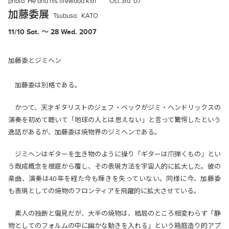
photo:
He and his firewood kiln Oct.3rd '07
加藤委展
Tsubusa
KATO
11/10 Sat. 〜 28 Wed. 2007
加藤委とジミヘン
加藤委は別格である。
かつて、天才ギタリストのジェフ・ベックがジミ・ヘンドリックスの
演奏を初めて聴いて「地球の人とは思えない」と言って驚愕したという
逸話があるが、加藤委は焼物界のジミヘンである。
ジミヘンはギターを生き物のように操り「ギターは爪弾くもの」とい
う既成概念を根底から覆し、その表現方法を宇宙人的に拡大した。彼の
楽曲、演奏は40年を経た今も輝きを失っていない。同様に今、加藤委
も表現としての焼物のフロンティアを飛躍的に拡大させている。
素人の独断と偏見だが、大半の焼物は、結局のところ相変わらず「静
物としてのフォルムの中に幽かな動きを入れる」という箱庭造り的アプ