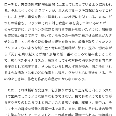
ローチと、古典の趣味的解釈展開に止まってしまっているように思われ
る。それはベックやクラプトンが、黒人のブルースを躍起になってコピ
ーし、お上手に毒気を抜いて演奏していた状況にも似ている。まあ、ど
ちらの場合も、ファンはそれに対し歓喜の涙を流してはいるのだが…
そんな世界に、ジミヘンが忽然と現れ皆の度肝を抜いたように、加藤委
も突如舞い降りてきて「動いているものの一瞬を定着させた結果がカタ
チとなる」という全く逆の発想で焼物を作った。虚飾を取り払ったアス
ピリンスノウのような純白土と青味の透明釉が、流れ、歪み、切れなが
ら「死」を乗り越えるが如く崩壊と紙一重のところで踏み止まること
で、驚くべきダイナミズム、精気そしてその対極の穏やかさをも内包す
る作品として結実する。見つめていると思わず涙が滲み、魂が浄化され
るような清冽さは他のどの作家とも違う。グサリと心に突き刺さる。そ
の神々しさは、作者も作品も命懸けだからなのだろう。
ただ、それは斬新な発想や、包丁振りかざして土を切る向こうっ気だ
けで出来てしまうような簡単なものではない。捨て身のようでありなが
らぎりぎりのところで土と向かい合える高い技術、繊細さ、集中力、そ
して土への謙虚な姿勢と表裏一体である。また、同時にそれは彼の遺伝
子に染み付いたアーティストとしての美意識の賜物でもある。加藤委の