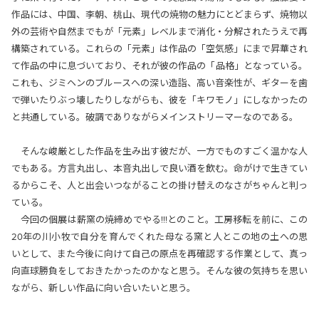
作品には、中国、李朝、桃山、現代の焼物の魅力にとどまらず、焼物以
外の芸術や自然までもが「元素」レベルまで消化・分解されたうえで再
構築されている。これらの「元素」は作品の「空気感」にまで昇華され
て作品の中に息づいており、それが彼の作品の「品格」となっている。
これも、ジミヘンのブルースへの深い造詣、高い音楽性が、ギターを歯
で弾いたりぶっ壊したりしながらも、彼を「キワモノ」にしなかったの
と共通している。破調でありながらメインストリーマーなのである。
そんな峻厳とした作品を生み出す彼だが、一方でものすごく温かな人
でもある。方言丸出し、本音丸出しで良い酒を飲む。命がけで生きてい
るからこそ、人と出会いつながることの掛け替えのなさがちゃんと判っ
ている。
今回の個展は薪窯の焼締めでやる!!!とのこと。工房移転を前に、この
20年の川小牧で自分を育んでくれた母なる窯と人とこの地の土への思
いとして、また今後に向けて自己の原点を再確認する作業として、真っ
向直球勝負をしておきたかったのかなと思う。そんな彼の気持ちを思い
ながら、新しい作品に向い合いたいと思う。