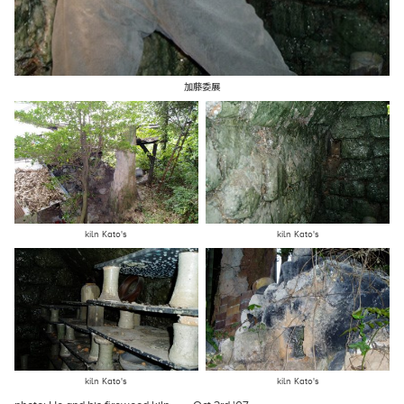
加藤委展
kiln Kato's
kiln Kato's
kiln Kato's
kiln Kato's