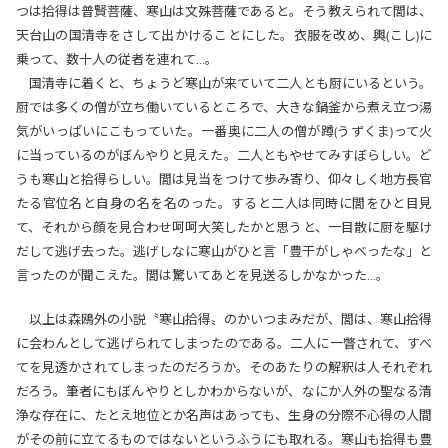
つは拾得は普賢菩薩、寒山は文殊菩薩であると。そう教えられて閭は、
天台山の国清寺をさして出かけることにした。衣服を改め、輿(こし)に
乗って、数十人の従者を連れて…。
国清寺に着くと、ちょうど寒山が来ていて二人とも厨にいるという。
厨では多くの僧が立ち働いているところで、大きな鍋釜から煮え立つ湯
気がいっぱいにこもっていた。一番奥に二人の僧が蹲(うずくま)って火
に当っているのがぼんやりと見えた。二人ともやせてみすぼらしい。ど
うも寒山と拾得らしい。閭は見当をつけて歩み寄り、仰々しく地方長官
たる官位名と自身の名を名のった。すると二人は同時に閭をひと目見
て、それから顔を見合わせ呵呵大笑したかと思うと、一目散に厨を駆け
だして逃げ去った。逃げしなに寒山がひと言「豊干がしゃべったな」と
言ったのが聞こえた。閭は驚いてあとを見送るしかなかった…。
以上は森鴎外の小説〝寒山拾得〟のかいつまみだが、閭は、寒山拾得
に会わんとして逃げられてしまったのである。二人に一瞥されて、すべ
てを見透かされてしまったのだろうか。そのあたりの解釈は人それぞれ
だろう。筆者にもぼんやりとしかわからないが、なにか人外の聖なる清
浄な存在に、たとえ地位とか名声はあっても、生身の分際不心得の人間
がその前に立てるものではないというふうにも取れる。寒山も拾得も豊