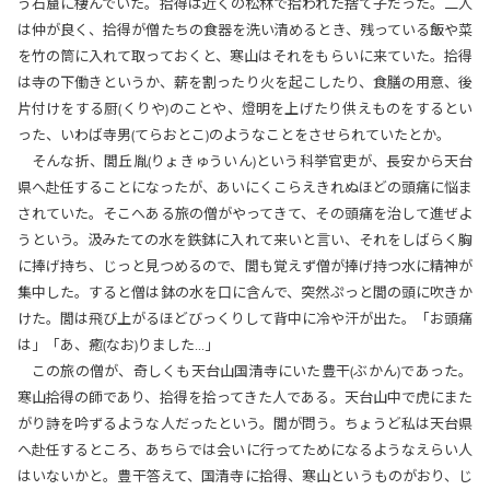
う石窟に棲んでいた。拾得は近くの松林で拾われた捨て子だった。二人
は仲が良く、拾得が僧たちの食器を洗い清めるとき、残っている飯や菜
を竹の筒に入れて取っておくと、寒山はそれをもらいに来ていた。拾得
は寺の下働きというか、薪を割ったり火を起こしたり、食膳の用意、後
片付けをする厨(くりや)のことや、燈明を上げたり供えものをするとい
った、いわば寺男(てらおとこ)のようなことをさせられていたとか。
そんな折、閭丘胤(りょきゅういん)という科挙官吏が、長安から天台
県へ赴任することになったが、あいにくこらえきれぬほどの頭痛に悩ま
されていた。そこへある旅の僧がやってきて、その頭痛を治して進ぜよ
うという。汲みたての水を鉄鉢に入れて来いと言い、それをしばらく胸
に捧げ持ち、じっと見つめるので、閭も覚えず僧が捧げ持つ水に精神が
集中した。すると僧は鉢の水を口に含んで、突然ぷっと閭の頭に吹きか
けた。閭は飛び上がるほどびっくりして背中に冷や汗が出た。「お頭痛
は」「あ、癒(なお)りました…」
この旅の僧が、奇しくも天台山国清寺にいた豊干(ぶかん)であった。
寒山拾得の師であり、拾得を拾ってきた人である。天台山中で虎にまた
がり詩を吟ずるような人だったという。閭が問う。ちょうど私は天台県
へ赴任するところ、あちらでは会いに行ってためになるようなえらい人
はいないかと。豊干答えて、国清寺に拾得、寒山というものがおり、じ