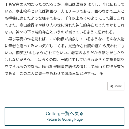
干も実在の人物だったのだろうか。寒山は漢詩をよくし、今に伝わって
いる。寒山拾得といえば禅画の一大モチーフである。画のなかで二人と
も禅機に達したような様子である。千年以上もそのようにして親しまれ
てきた。寒山拾得はやはり人の世に現れた神仙的存在だったのかもしれ
ない。神々の下っ端的存在というのが当っているように思われる。
再び写真の作を見れば、この陶像が抽象しているような、そんな人物
に筆者も逢ってみたい気がしてくる。見透かされ腹の底から笑われても
いい。憫笑(びんしょう)されてもいい。老翁のようだから駆けだしたり
はしないだろう。しばらくの間、一緒に坐していられたらと妄想を駆り
立てられるのである。隋代創建国清寺唐代の僧として寒山と拾得が有名
である。この二人に豊干をあわせて国清三聖と称する。-葎-
コピーしました
Share
Gallery一覧へ戻る
Return to Gallery Page