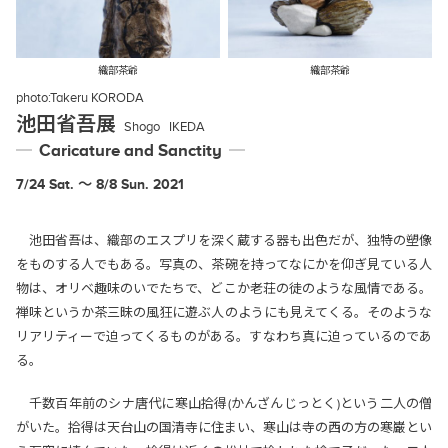
織部茶爺
織部茶爺
photo:
Takeru KORODA
池田省吾展
Shogo
IKEDA
Caricature and Sanctity
7/24 Sat. 〜 8/8 Sun. 2021
池田省吾は、織部のエスプリを深く蔵する器も出色だが、独特の塑像
をものする人でもある。写真の、茶碗を持ってなにかを仰ぎ見ている人
物は、オリベ趣味のいでたちで、どこか老荘の徒のような風情である。
禅味というか茶三昧の風狂に遊ぶ人のようにも見えてくる。そのような
リアリティーで迫ってくるものがある。すなわち真に迫っているのであ
る。
千数百年前のシナ唐代に寒山拾得(かんざんじっとく)という二人の僧
がいた。拾得は天台山の国清寺に住まい、寒山は寺の西の方の寒巌とい