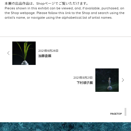
本展の出品作品は、
Shopページ
でご覧いただけます。
Pieces shown in this exhibit can be viewed, and, if available, purchased, on
the Shop webpage
. Please follow this link to the Shop and search using the
artist's name, or navigate using the alphabetical list of artist names.
2021年6月26日
加藤委展
2021年8月21日
下村順子展
PAGETOP