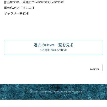
作品№では、降順にてb-3067からb-3036が
当該作品でございます
ギャラリー器館拝
過去のNews一覧を見る
Go to News Archive
PAGETOP
2026 © utsuwakan inc, Japan.
All Rights Reserved.