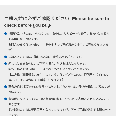
ご購入前に必ずご確認ください -Please be sure to
check before you buy-
掲載作品中「SOLD」のものでも、ものによりリピート制作可、あるいは在庫の
ある場合がございます。
お問合わせくださいませ！（その他すでに売却済みの場合はご容赦くださいま
せ）
共箱とあるものは、箱付き(木箱)、箱代込みでございます。
箱なしとあるものは、ご所望の場合、別途お誂えとなります。
製作、作者箱書き等に十日ほどのご猶予をいただいております。
【二方桟（真田紐＆共布付）にて、ぐい呑サイズ￥2,500、茶碗サイズ￥3,500
等。四方桟の場合は￥500増しとなります】
画像の色彩は現物を100％写すものではございません。多少の相違はご容赦くだ
さいませ。
消費税につきましては、2021年4月以降は、すべて税込表示とさせていただいて
おります。
それ以前のものは税抜表示となっておりますが、何卒ご了承のほどをお願い申上
げます。