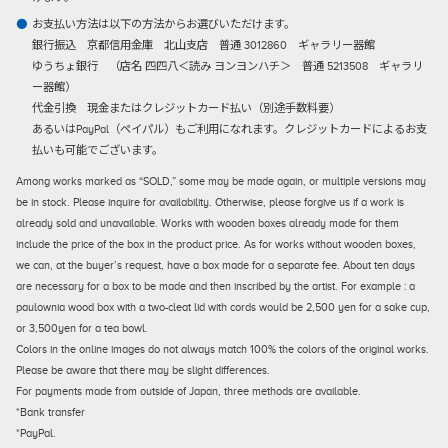
お支払い方法は以下の方法からお選びいただけます。
銀行振込
京都信用金庫 北山支店 普通 3012860 ギャラリー器館
ゆうちょ銀行 （店名 四四八＜読み ヨンヨンハチ＞ 普通 5213508 ギャラリ
ー器館）
代金引換
現金またはクレジットカード払い（別途手数料要）
あるいはPayPal（ペイパル）もご利用になれます。クレジットカードによるお支
払いも可能でございます。
Among works marked as “SOLD,” some may be made again, or multiple versions may
be in stock. Please inquire for availability. Otherwise, please forgive us if a work is
already sold and unavailable. Works with wooden boxes already made for them
include the price of the box in the product price. As for works without wooden boxes,
we can, at the buyer’s request, have a box made for a separate fee. About ten days
are necessary for a box to be made and then inscribed by the artist. For example : a
paulownia wood box with a two-cleat lid with cords would be 2,500 yen for a sake cup,
or 3,500yen for a tea bowl.
Colors in the online images do not always match 100% the colors of the original works.
Please be aware that there may be slight differences.
For payments made from outside of Japan, three methods are available.
*Bank transfer
*PayPal.