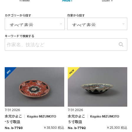
« newer
1
older »
カテゴリーから探す
作家から探す
キーワードで検索する
7/31 2026
7/31 2026
水元かよこ
水元かよこ
Kayoko
MIZUMOTO
Kayoko
MIZUMOTO
*
５寸取皿
５寸取皿
No. b-7793
￥38,500 税込
No. b-7792
￥25,300 税込