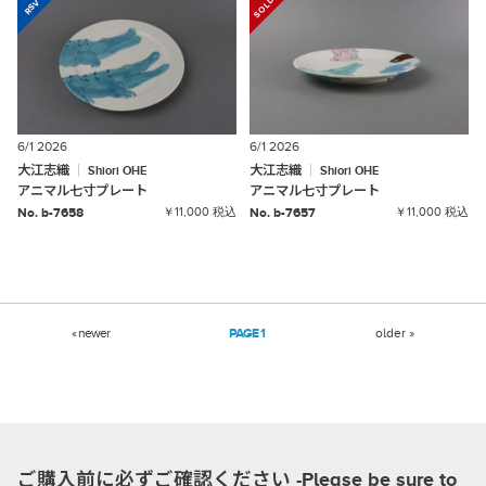
6/1 2026
6/1 2026
大江志織
大江志織
Shiori
OHE
Shiori
OHE
アニマル七寸プレート
アニマル七寸プレート
No. b-7658
￥11,000 税込
No. b-7657
￥11,000 税込
« newer
1
older »
ご購入前に必ずご確認ください -Please be sure to