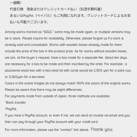
ー器館）
代金引換
現金またはクレジットカード払い（別途手数料要）
あるいはPayPal（ペイパル）もご利用になれます。クレジットカードによるお支
払いも可能でございます。
Among works marked as “SOLD,” some may be made again, or multiple versions may
be in stock. Please inquire for availability. Otherwise, please forgive us if a work is
already sold and unavailable. Works with wooden boxes already made for them
include the price of the box in the product price. As for works without wooden boxes,
we can, at the buyer’s request, have a box made for a separate fee. About ten days
are necessary for a box to be made and then inscribed by the artist. For example : a
paulownia wood box with a two-cleat lid with cords would be 2,500 yen for a sake cup,
or 3,500yen for a tea bowl.
Colors in the online images do not always match 100% the colors of the original works.
Please be aware that there may be slight differences.
For payments made from outside of Japan, three methods are available.
*Bank transfer
*PayPal.
If you have a PayPal account, or even if not, we can send an invoice via email and you
then can pay through your PayPal account with your credit card.
. Thank you.
For more information, please use the “contact” link above