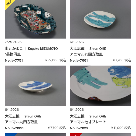
7/25 2026
6/1 2026
水元かよこ
大江志織
Kayoko
MIZUMOTO
Shiori
OHE
*
長楕円皿
アニマル丸四方取皿
No. b-7751
￥77,000 税込
No. b-7661
￥7,700 税込
6/1 2026
6/1 2026
大江志織
大江志織
Shiori
OHE
Shiori
OHE
アニマル丸四方取皿
アニマル七寸プレート
No. b-7660
￥7,700 税込
No. b-7659
￥11,000 税込