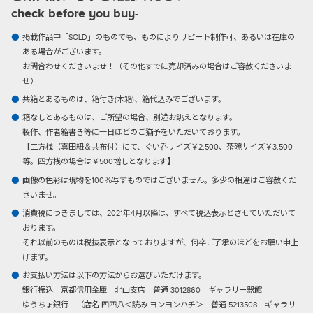
check before you buy-
掲載作品中「SOLD」のものでも、ものによりリピート制作可、あるいは在庫の
ある場合がございます。
お問合わせくださいませ！（その他すでに売却済みの場合はご容赦くださいま
せ）
共箱とあるものは、箱付き(木箱)、箱代込みでございます。
箱なしとあるものは、ご所望の場合、別途お誂えとなります。
製作、作者箱書き等に十日ほどのご猶予をいただいております。
【二方桟（真田紐＆共布付）にて、ぐい呑サイズ￥2,500、茶碗サイズ￥3,500
等。四方桟の場合は￥500増しとなります】
画像の色彩は現物を100％写すものではございません。多少の相違はご容赦くだ
さいませ。
消費税につきましては、2021年4月以降は、すべて税込表示とさせていただいて
おります。
それ以前のものは税抜表示となっておりますが、何卒ご了承のほどをお願い申上
げます。
お支払い方法は以下の方法からお選びいただけます。
銀行振込
京都信用金庫 北山支店 普通 3012860 ギャラリー器館
ゆうちょ銀行 （店名 四四八＜読み ヨンヨンハチ＞ 普通 5213508 ギャラリ