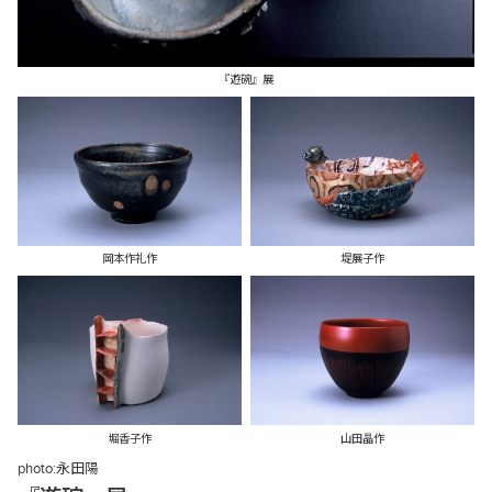
『遊碗』展
岡本作礼作
堤展子作
堀香子作
山田晶作
photo:
永田陽