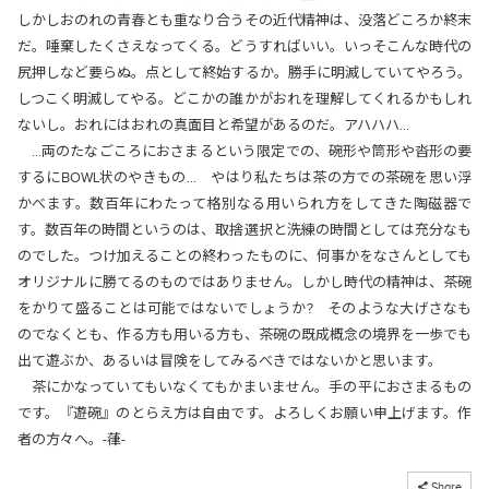
しかしおのれの青春とも重なり合うその近代精神は、没落どころか終末
だ。唾棄したくさえなってくる。どうすればいい。いっそこんな時代の
尻押しなど要らぬ。点として終始するか。勝手に明滅していてやろう。
しつこく明滅してやる。どこかの誰かがおれを理解してくれるかもしれ
ないし。おれにはおれの真面目と希望があるのだ。アハハハ…
…両のたなごころにおさまるという限定での、碗形や筒形や沓形の要
するにBOWL状のやきもの… やはり私たちは茶の方での茶碗を思い浮
かべます。数百年にわたって格別なる用いられ方をしてきた陶磁器で
す。数百年の時間というのは、取捨選択と洗練の時間としては充分なも
のでした。つけ加えることの終わったものに、何事かをなさんとしても
オリジナルに勝てるのものではありません。しかし時代の精神は、茶碗
をかりて盛ることは可能ではないでしょうか? そのような大げさなも
のでなくとも、作る方も用いる方も、茶碗の既成概念の境界を一歩でも
出て遊ぶか、あるいは冒険をしてみるべきではないかと思います。
茶にかなっていてもいなくてもかまいません。手の平におさまるもの
です。『遊碗』のとらえ方は自由です。よろしくお願い申上げます。作
者の方々へ。-葎-
コピーしました
Share