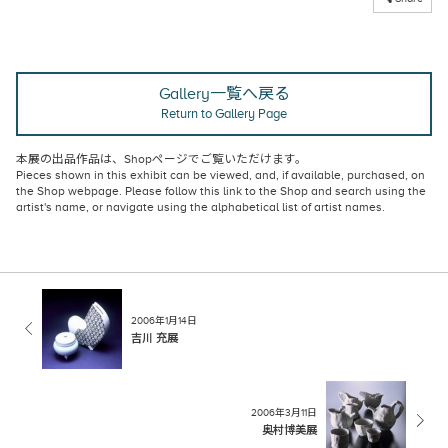
Gallery一覧へ戻る
Return to Gallery Page
本展の出品作品は、
Shopページ
でご覧いただけます。
Pieces shown in this exhibit can be viewed, and, if available, purchased, on
the Shop webpage
. Please follow this link to the Shop and search using the
artist's name, or navigate using the alphabetical list of artist names.
2006年1月14日
吉川 充展
2006年3月11日
奥村博美展