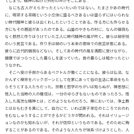
てしまう。精神のぬけた外形のみがそこにある…
なにも古人がえらかったといいたいのではない。たまさかあの時代
に、喫茶する茶碗という小立体に盛るべきあるいは盛らずにはいられな
い時代精神と彼らは出くわしたということである。作る方にも作らせる
方にもその邂逅があったのである。山里のやきもの村に、なんの個我も
なく黙然と作りほうけていた工人に時代精神の風が吹く。彼らは柳宗悦
のいう民芸である。作り手は柳のいう本来の意味での民芸状態にある。
彼らに近代的個我などない。そしてあの時代の風を満腔に受けながら、
健康ではつらつとした暮らしを送っていた。昔の暮らしは暗かったとい
うなかれ。
そこへ受け手側からあるベクトルが働くことになる。彼らは仏法、な
かんずく禅宗をバックボーンとして在家にあって俗の生活に革命をもた
らそうとする人たちだった。宗教と哲学のちがいは知らぬが、禅思想に
悟入した当時の人の確信は、一分のゆらぎもないものであったろう。悟
入した高次な精神とは、どのようなものだろう。禅においては、浄土教
とはおもむきを異にして、自力にて、いわば原子単位のところでおのれ
をむなしゅうすることができるかどうかが問われる。それはイリュージ
ョンなのかも知れないが、それが信仰というものである。そのために殉
ずることがあるのである。そのような人たちが体系づけようとした、人