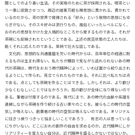
間としてのより善い生活。その実現のために茶が採用される。喫茶とい
う一事に収斂させつつ、周辺の諸事万般も禅思想に貫かれる。貫かれて
いるのだから、茶の世界で発揮される「好み」という現物の思想にもゆ
らぎがない。そのスキ好みは流行りもの、風俗といったレベルになく、
おのれの思想をかけた全人格的なところから発するものである。それが
茶碗にも反映されたということである。上述の民芸状態の工人たちは、
能くそれに応えたのである。単純で壮大な話しである。
文化的、思想的な共通基盤を欠いた時代からは、百年単位の経過に耐
えるものは生まれ得ない。私たちが横目で見ながら逃れられないあの時
代の茶碗は、時代をおおう時代精神によって、いわば面から絞り出され
るようにして作られ、見立てられたものである。それに比べ私たちは点
である。点としても茶碗を作ることはできる。しかしそれは、より歓び
少なくむなしいことではなかろうか。孤の歓びが全体に与り得ないので
ある。筆者は忖度するのである。現代にまで、あの時代の血脈や系譜を
連綿しながら茶碗を作り続ける古い家々のことを。彼らもこの時代の空
気しか吸えない。創業者の時代の空気は吸えないのである。オリジナル
に往きつ戻りつきっと悩ましいことであろう… 有志の人は思っている
にちがいない。どこにおれの創作の自由を求めるのか。近代精神にしか
リアリティーを覚えない自分は、近代精神を盛るしかないではないか。