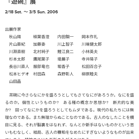
『遊碗』展
2/18 Sat. 〜 3/5 Sun. 2006
出展作家
秋山陽 植葉香澄 内田鋼一 岡本作礼
片山亜紀 加藤委 川上智子 川端健太郎
川淵直樹 北村純子 鯉江良二 小林英夫
杉本太郎 鷹尾葉子 堤展子 寺井陽子
長谷川直人 服部竜也 堀香子 松田百合子
松本ヒデオ 村田森 森野彰人 柳原睦夫
山田晶
茶碗に今さらなにかを盛ろうとしてもさてなにがあろうか。なにを盛
るのか。個性というものか? ある種の概念か思想か? 断片的な美
か? 図ってなにかを盛ろうとしてもムダである。現代の私たちには無
理なのである。また無理からぬことなのである。古人のなしたことを横
目に見る、それが脳裏をはなれず、なんとか新手はないものかという思
いもむなしく、結局、古人の糠粕をなめたにすぎないようなものが出来