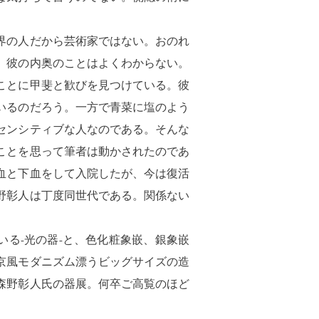
界の人だから芸術家ではない。おのれ
、彼の内奥のことはよくわからない。
ことに甲斐と歓びを見つけている。彼
いるのだろう。一方で青菜に塩のよう
センシティブな人なのである。そんな
ことを思って筆者は動かされたのであ
血と下血をして入院したが、今は復活
野彰人は丁度同世代である。関係ない
る-光の器-と、色化粧象嵌、銀象嵌
京風モダニズム漂うビッグサイズの造
森野彰人氏の器展。何卒ご高覧のほど