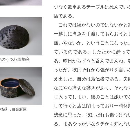
少なく数卓あるテーブルは死んでい
店である。
これでは続かないのではないかと
ー越しに煮魚を手渡してもらおうと
熱いやないか、ということになった
ているのである。したたかに酔っ
光のうつわ:雪華碗
あ、昨日からずうと呑んでまんね。
ったが、彼はそれから強がりを言い
え出した。自分は落伍者である。失
なにやら痛切な響きがあり、それな
じ入ってしまい、彼のことは嫌いで
して行くと店は閉まっており一時休
掻落し白金彩匣
残念に思った。彼はだれも傷つけな
る。まあやっかいなタチかも知れな