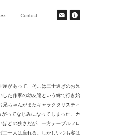
ess
Contact
理屋があって、そこは三十過ぎのお兄
いした作家の幼友達という縁で行き始
お兄ちゃんがまたキャラクタリスティ
面白がってなじみになってしまった。カ
いほどの狭さだが、一方テーブルフロ
ば二十人は座れる。しかしいつも客は