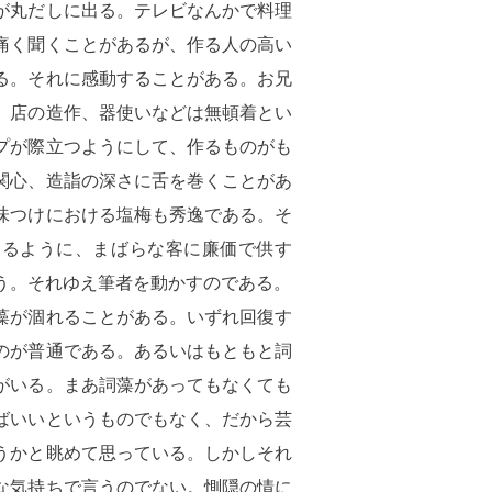
が丸だしに出る。テレビなんかで料理
痛く聞くことがあるが、作る人の高い
る。それに感動することがある。お兄
、店の造作、器使いなどは無頓着とい
プが際立つようにして、作るものがも
関心、造詣の深さに舌を巻くことがあ
味つけにおける塩梅も秀逸である。そ
えるように、まばらな客に廉価で供す
う。それゆえ筆者を動かすのである。
藻が涸れることがある。いずれ回復す
のが普通である。あるいはもともと詞
がいる。まあ詞藻があってもなくても
ばいいというものでもなく、だから芸
うかと眺めて思っている。しかしそれ
な気持ちで言うのでない。惻隠の情に