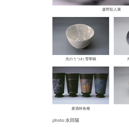
森野彰人展
光のうつわ:雪華碗
麦酒杯各種
photo:
永田陽