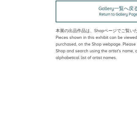
Gallery一覧へ戻
Return to Gallery Pag
本展の出品作品は、
Shopページ
でご覧い
Pieces shown in this exhibit can be viewed,
purchased, on
the Shop webpage
. Please 
Shop and search using the artist's name, 
alphabetical list of artist names.