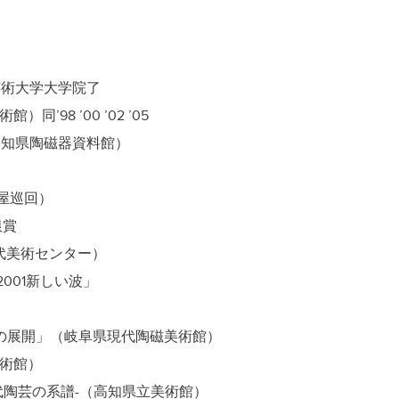
術大学大学院了
同’98 ’00 ’02 ’05
県陶磁器資料館）
屋巡回）
銀賞
美術センター）
001新しい波」
芸の展開」（岐阜県現代陶磁美術館）
美術館）
陶芸の系譜-（高知県立美術館）