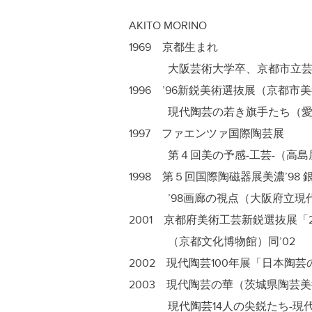
AKITO MORINO
1969 京都生まれ
大阪芸術大学卒、京都市立芸
1996 ’96新鋭美術選抜展（京都市美術館）
現代陶芸の若き旗手たち（愛知
1997 ファエンツァ国際陶芸展
第４回美の予感-工芸-（高島
1998 第５回国際陶磁器展美濃’98 
’98画廊の視点（大阪府立現代
2001 京都府美術工芸新鋭選抜展「2
（京都文化博物館）同’02
2002 現代陶芸100年展「日本陶
2003 現代陶芸の華（茨城県陶芸
現代陶芸14人の尖鋭たち-現代