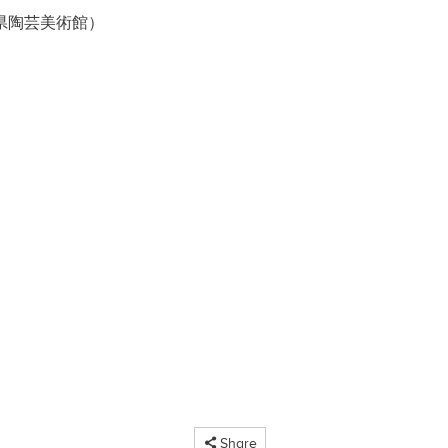
城県陶芸美術館）
コピーしました
Share