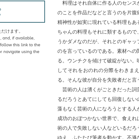
料理はそれ自体に作る人のセンス
る
のことを作品だなどと言うのを片腹
e
精神性が如実に現れている料理もあ
ただけます。
ちゃんの料理もそれに類するもので
 and, if available,
うかダメなのだが、それとのギャッ
follow this link to the
のを言っているのである。素材への
or navigate using the
る。ウンチクを傾けて破綻がない。
してそれをおのれの分際をわきま
る。そんな彼が自分を失敗者だと言
芸術の人は湧くがごときだった詞
るだろうとあてにしても回復しない
藻もなく芸術の人になろうとする人
成功のおぼつかない世界で、食えれ
術の人で失敗しない人などいるだろ
ゆえ、ふたたび筆者を動かす。不遜