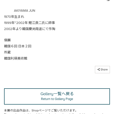
AKIYAMA JUN
1970年生まれ
1999年~2002年 鯉江良二氏に師事
2002年より韓国慶尚南道にて作陶
個展
韓国６回 日本２回
所蔵
韓国利瑛美術館
コピーしました
Share
Gallery一覧へ戻る
Return to Gallery Page
本展の出品作品は、
Shopページ
でご覧いただけます。