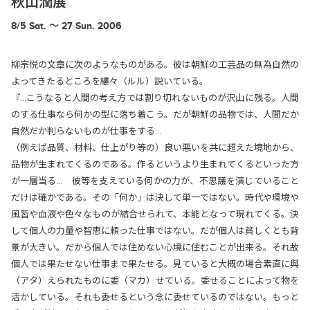
秋山潤展
8/5 Sat. 〜 27 Sun. 2006
柳宗悦の文章に次のようなものがある。彼は朝鮮の工芸品の無為自然の
よってきたるところを縷々（ルル）説いている。
『…こうなると人間の考え方では割り切れないものが沢山に残る。人間
のする仕事なら何かの型に落ち着こう。だが朝鮮の品物では、人間だか
自然だか判らないものが仕事をする…
（例えば品質、材料、仕上がり等の）良い悪いを共に超えた境地から、
品物が生まれてくるのである。作るというより生まれてくるといった方
が一層当る… 彼等を支えている何かの力が、不思議を演じていること
だけは確かである。その「何か」は決して単一ではない。時代や環境や
風習や血液や色々なものが結合せられて、本能となって現れてくる。決
して個人の力量や智恵に頼った仕事ではない。だが個人は貧しくとも背
景が大きい。だから個人では住めない心境に住むことが出来る。それ故
個人では果たせない仕事まで果たせる。見ていると大概の場合素直に與
（アタ）えられたものに委（マカ）せている。委せることによって物を
活かしている。それも委せるという念に委せているのではない。もっと