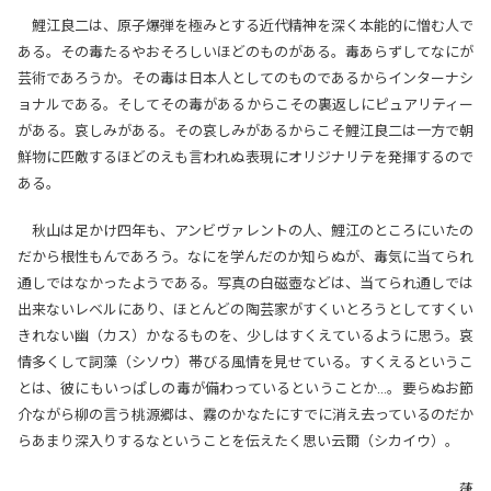
鯉江良二は、原子爆弾を極みとする近代精神を深く本能的に憎む人で
ある。その毒たるやおそろしいほどのものがある。毒あらずしてなにが
芸術であろうか。その毒は日本人としてのものであるからインターナシ
ョナルである。そしてその毒があるからこその裏返しにピュアリティー
がある。哀しみがある。その哀しみがあるからこそ鯉江良二は一方で朝
鮮物に匹敵するほどのえも言われぬ表現にオリジナリテを発揮するので
ある。
秋山は足かけ四年も、アンビヴァレントの人、鯉江のところにいたの
だから根性もんであろう。なにを学んだのか知らぬが、毒気に当てられ
通しではなかったようである。写真の白磁壺などは、当てられ通しでは
出来ないレベルにあり、ほとんどの陶芸家がすくいとろうとしてすくい
きれない幽（カス）かなるものを、少しはすくえているように思う。哀
情多くして詞藻（シソウ）帯びる風情を見せている。すくえるというこ
とは、彼にもいっぱしの毒が備わっているということか…。要らぬお節
介ながら柳の言う桃源郷は、霧のかなたにすでに消え去っているのだか
らあまり深入りするなということを伝えたく思い云爾（シカイウ）。
葎