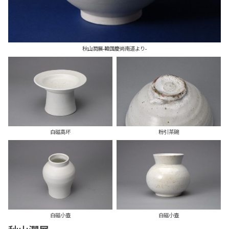
秋山潤展-韓国慶尚南道より-
白磁高坏
粉引茶碗
白磁小壺
白磁小壺