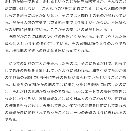
委せ方が純一である。委せるということが何を意味するか、そんなこと
だに問いはしない… こんな心の状態は定義に余る。どんな人間の物差
しも之を測るには何か足りない。そこでは人間以上のものが加わってい
る。だから人間の言葉では或る範囲までより説明が付かない。不思議な
ものが内に含まれている。ここがその美しさの泉だと思える…』
抜粋だがここには柳の反近代の思想がうかがえる。もてはやされた浮
薄な個人というものを否定している。その思想は筋金入りのようであ
る。植民地の民衆への哀切なる思いも見てとれる。
かつての朝鮮の工人が生み出したものは、そこにあるだけで、図らず
して老荘の思想を具象化していたように思われる。海をへだてたわが国
の侘び茶の思想にも多分に老荘の思想が盛られていたということがあ
る。私たちの父祖がかの地の工芸に出会ったとき敏感に反応したのに
は、それだけの素地があったのである。いわばエートスの部分で響き合
ったというべきか。高麗茶碗などは深く日本人の心に沁みいり、侘び茶
の思想をもっともよく表象してきた。侘び茶の完成を目前にしてあれら
の茶碗が舟に舶載されてあったことは、一つの奇跡のように思われるの
である。