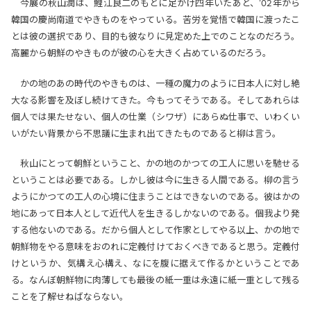
今展の秋山潤は、鯉江良二のもとに足かけ四年いたあと、’02年から
韓国の慶尚南道でやきものをやっている。苦労を覚悟で韓国に渡ったこ
とは彼の選択であり、目的も彼なりに見定めた上でのことなのだろう。
高麗から朝鮮のやきものが彼の心を大きく占めているのだろう。
かの地のあの時代のやきものは、一種の魔力のように日本人に対し絶
大なる影響を及ぼし続けてきた。今もってそうである。そしてあれらは
個人では果たせない、個人の仕業（シワザ）にあらぬ仕事で、いわくい
いがたい背景から不思議に生まれ出てきたものであると柳は言う。
秋山にとって朝鮮ということ、かの地のかつての工人に思いを馳せる
ということは必要である。しかし彼は今に生きる人間である。柳の言う
ようにかつての工人の心境に住まうことはできないのである。彼はかの
地にあって日本人として近代人を生きるしかないのである。個我より発
する他ないのである。だから個人として作家としてやる以上、かの地で
朝鮮物をやる意味をおのれに定義付けておくべきであると思う。定義付
けというか、気構え心構え、なにを腹に据えて作るかということであ
る。なんぼ朝鮮物に肉薄しても最後の紙一重は永遠に紙一重として残る
ことを了解せねばならない。