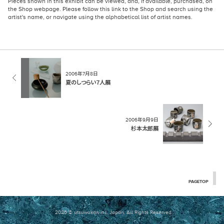
Pieces shown in this exhibit can be viewed, and, if available, purchased, on
the Shop webpage
. Please follow this link to the Shop and search using the
artist's name, or navigate using the alphabetical list of artist names.
2006年7月8日
夏のしつらい７人展
2006年9月9日
杉本太郎展
PAGETOP
2026 © utsuwakan inc, Japan.
All Rights Reserved.