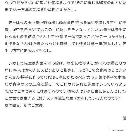
うも中世から桃山に焦がれ侘ぶるようで/そこに混じる縄文の血といい
ますか/一万年の荒ぶるDNA押さえがたし。
先生は火の玉小僧/根性丸出し顔面蒼白/当るを幸い突進します/土に突
貫、泥中を走る/さてはこの世に新しきモノなしとはいえ/先生は先生に
連なるものを彷彿させんとす/根底で一体であること/そこ一点から発し
止揚をなさん/はたまたもっとも肉迫しても残るは紙一重/詮なしと、先
生は彷古に走るはずもなし。
シカして先生は先生を引っ提げ、歴史に推参するか/その器量ありや
なしや/人はかの人に天ピンありと指さしますが/この文化果つるときい
かんせん/勝手に作ってわれ知る者にゆだぬべき/カラ元気は男子の本懐/
わが身中の火の玉冷え凝るまでごロウじあれと先生はいっているよう
で/ヒヤヒヤと遠くに拝察するのです/かの人は心身自由にあらんとして/
この世では生きるに難きステキ滅法な生き方をしている人なのです/
草々頓首、祈念ご本復。
葎
コピーしました