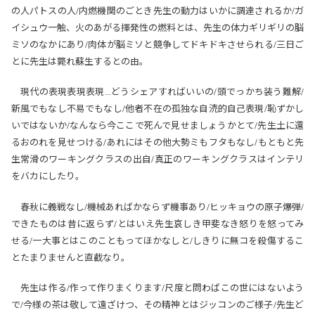
の人パトスの人/内燃機関のごとき先生の動力はいかに調達されるか/ガ
イシュウ一触、火のあがる揮発性の燃料とは、先生の体力ギリギリの脳
ミソのなかにあり/肉体が脳ミソと競争してドキドキさせられる/三日ご
とに先生は斃れ蘇生するとの由。
現代の表現表現表現…どうシェアすればいいの/頭でっかち装う難解/
新風でもなし不易でもなし/他者不在の孤独な自涜的自己表現/恥ずかし
いではないか/なんなら今ここで死んで見せましょうかとて/先生土に還
るおのれを見せつける/あれにはその他大勢ミもフタもなし/もともと先
生常滑のワーキングクラスの出自/真正のワーキングクラスはインテリ
をバカにしたり。
春秋に義戦なし/機械あればかならず機事あり/ヒッキョウの原子爆弾/
できたものは昔に返らず/とはいえ先生哀しき甲斐なき怒りを怒ってみ
せる/一大事とはこのこともってほかなしと/しきりに無コを殺傷するこ
とたまりませんと直截なり。
先生は作る/作って作りまくります/尺度と問わばこの世にはないよう
で/今様の茶は敬して遠ざけつ、その精神とはジッコンのご様子/先生ど