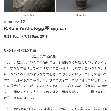
Ryoji Koie
Ryoji Koie
photo:
小林禎弘
R.Koie Anthology展
Ryoji
KOIE
6/29 Sat. 〜 7/21 Sun. 2013
R.KOIE ANTHOLOGY展
（鯉江良二尤品選）
先年、鯉江良二の人と作品につき、総合的なる解題をものしようとし
て、なかなか書けるものではないと思い知り、それなら思いつくがまま
に、かの人への讃のようなものを詠ってやろうということにして書いた
のが、以下の駄文であります。ひとつ歌をずっと歌い続けているドサ回
りの歌手がいますが、またかと思われても、心を込めて歌えば、同情深
くして聞いてくれる人もいるのではと、畏れながらここでも繰り返し、
以下ご寛恕のほどを。
先生の作品につきましては言をロウせばくちびる寒し/先生は火の玉