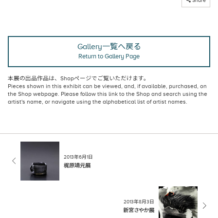
Share
Gallery一覧へ戻る
Return to Gallery Page
本展の出品作品は、
Shopページ
でご覧いただけます。
Pieces shown in this exhibit can be viewed, and, if available, purchased, on
the Shop webpage
. Please follow this link to the Shop and search using the
artist's name, or navigate using the alphabetical list of artist names.
2013年6月1日
梶原靖元展
2013年8月3日
新宮さやか展