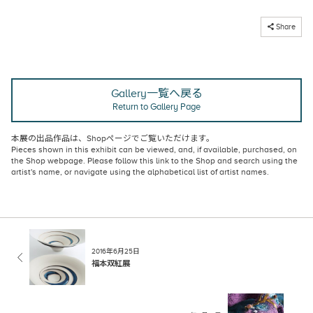
コピーしました
Share
Gallery一覧へ戻る
Return to Gallery Page
本展の出品作品は、
Shopページ
でご覧いただけます。
Pieces shown in this exhibit can be viewed, and, if available, purchased, on
the Shop webpage
. Please follow this link to the Shop and search using the
artist's name, or navigate using the alphabetical list of artist names.
2016年6月25日
福本双紅展