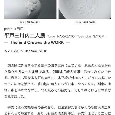
Taiyo NAKAZATO
Taiyo NAKAZATO
photo:
来田猛
平戸三川内二人展
Taiyo
NAKAZATO
Toshitaka
SATOMI
The End Crowns the WORK
7/23 Sat. 〜 8/7 Sun. 2016
朝の陽にきらきらする銀色の海を車窓に見ていた。地元の人たちが乗
り降りするローカル線である。列車は長崎大浦湾に沿ってのどかに走
る。幾重にも連なる入江の向うに、水平線が外海へと広がっている。か
つてこの海を渡って、彼の地の陶人たちが日本にやって来た。列車のゆ
れに身をゆだねながら、眩く光るその彼方を、そしてはるけき時の彼方
を私は想った。
秀吉による文禄慶長の役のおり、戦国武将たちは多くの朝鮮人陶工を
ともなって帰国する。おりしも茶の湯の隆盛は、秀吉利休という二大立