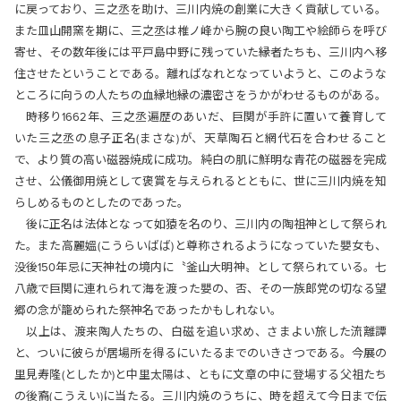
に戻っており、三之丞を助け、三川内焼の創業に大きく貢献している。
また皿山開窯を期に、三之丞は椎ノ峰から腕の良い陶工や絵師らを呼び
寄せ、その数年後には平戸島中野に残っていた縁者たちも、三川内へ移
住させたということである。離ればなれとなっていようと、このような
ところに向うの人たちの血縁地縁の濃密さをうかがわせるものがある。
時移り1662年、三之丞遍歴のあいだ、巨関が手許に置いて養育して
いた三之丞の息子正名(まさな)が、天草陶石と網代石を合わせること
で、より質の高い磁器焼成に成功。純白の肌に鮮明な青花の磁器を完成
させ、公儀御用焼として褒賞を与えられるとともに、世に三川内焼を知
らしめるものとしたのであった。
後に正名は法体となって如猿を名のり、三川内の陶祖神として祭られ
た。また高麗媼(こうらいばば)と尊称されるようになっていた嬰女も、
没後150年忌に天神社の境内に〝釜山大明神〟として祭られている。七
八歳で巨関に連れられて海を渡った嬰の、否、その一族郎党の切なる望
郷の念が籠められた祭神名であったかもしれない。
以上は、渡来陶人たちの、白磁を追い求め、さまよい旅した流離譚
と、ついに彼らが居場所を得るにいたるまでのいきさつである。今展の
里見寿隆(としたか)と中里太陽は、ともに文章の中に登場する父祖たち
の後裔(こうえい)に当たる。三川内焼のうちに、時を超えて今日まで伝