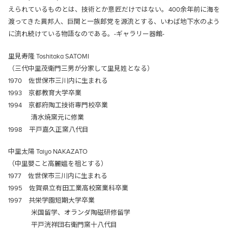
えられているものとは、技術とか意匠だけではない。400余年前に海を
渡ってきた異邦人、巨関と一族郎党を源流とする、いわば地下水のよう
に流れ続けている物語なのである。-ギャラリー器館-
里見寿隆 Toshitaka SATOMI
（三代中里茂衛門三男が分家して里見姓となる）
1970 佐世保市三川内に生まれる
1993 京都教育大学卒業
1994 京都府陶工技術専門校卒業
清水焼窯元に修業
1998 平戸嘉久正窯八代目
中里太陽 Taiyo NAKAZATO
（中里嬰こと高麗媼を祖とする）
1977 佐世保市三川内に生まれる
1995 佐賀県立有田工業高校窯業科卒業
1997 共栄学園短期大学卒業
米国留学、オランダ陶磁研修留学
平戸洸祥団右衛門窯十八代目