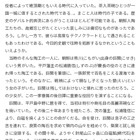
役者によって絶頂期ともいえる時代に入っていた。茶入茶碗ひとつが一
国一城に値するとされた時代である…。まこと人は時代の子である。歴
史のゲバルト的奔流にあらがうことはほとんど不可能である。朝鮮人陶
工たちの、故郷忘じがたくといった哀しみには痛切なものがあったであ
ろう。しかし一方で、彼らは高度なテクノクラートとして遇されること
もあったわけである。今日的史観で往時を処断するなかれということも
いえようか。
当時のそんな陶工の一人に、朝鮮は熊川(こもがい)出身の巨関(こせき)
という男がいた。平戸藩主の松浦鎮信(しずのぶ)が慶長の役のときに連
れ帰った陶工である。巨関を筆頭に、一族郎党で百名をこえる渡海であ
ったという。そのなかに、戦禍によって親なし子となった嬰(えい)とい
う女の子がいた。巨関は残してはおけないと憐れに思ったのだろう。こ
の少女が、この一家眷属の後日譚に重要な役回りを演ずることになる。
巨関は、平戸島中野に居を得て、当初は粉引や刷毛目の高麗茶碗など
を焼いていた。その後二十年あまりを経たころ、次の藩主、松浦隆信に
より、白磁を焼くようにとの命がくだる。命を受け、巨関は息子の三之
丞を連れて、良質の陶石を求めて領内の山々を経めぐり、築窯と試し焼
きに没頭する。その間十年。ようやく針尾山三ヶ岳に白磁鉱(網代石)を