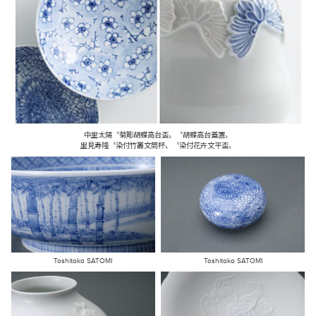
中里太陽〝菊彫胡蝶高台盃〟〝胡蝶高台蓋置〟
里見寿隆〝染付竹叢文筒杯〟〝染付花卉文平盃〟
Toshitaka SATOMI
Toshitaka SATOMI