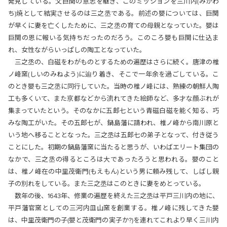
発見している。父巨関の意志を継ぎ、このミッションを三川内(みかわ
ち)焼として結実させるのは三之丞である。前述の嬰については、巨関
が早くに妻を亡くしたために、三之丞の育ての母親となっていた。嬰は
巨関の恩に報いる気持ちだったのだろう。このころ嬰も巨関に仕込ま
れ、女性ながらいっぱしの陶工となっていた。
三之丞の、白磁をわがものとするための遍歴はさらに続く。唐津の椎
ノ峰窯(しいのみねよう)に辿り着き、そこで一年余を過ごしている。こ
のとき嬰も三之丞に同行していた。当時の椎ノ峰には、熟練の朝鮮人陶
工も多くいて、また京都などから流れてきた絵師など、多才な顔ぶれが
集まっていたという。そのなかに五郎七という青磁白磁を能く知る、巧
みな陶工がいた。その五郎七が、鍋島藩に請われ、椎ノ峰から南川原と
いう地へ移ることとなった。三之丞は五郎七の弟子となって、付き従う
ことにした。初期の鍋島藩窯に当たると思うが、いわばエリート集団の
なかで、三之丞の得るところは大であったろうと思われる。嬰のこと
は、椎ノ峰在の中里茂衛門(もえもん)という男に頼み残して、しばし親
子の別れをしている。また三之丞はこのときに妻をめとっている。
数年の後、1643年、修業の遍歴を終えた三之丞は平戸三川内の地に、
平戸藩官窯としての三河内皿山窯を創業する。椎ノ峰に残してきた嬰
は、中里茂衛門の子(嬰と茂衛門の実子か?)を連れてこれより早く三川内