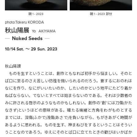
碗 1 - 2023
碗 1 - 2023 部分
photo:
Takeru KORODA
秋山陽展
Yo
AKIYAMA
Naked Seeds
10/14 Sat. 〜 29 Sun. 2023
秋山陽讃
ものを生すということは、創作ともなれば初手から悩ましい。そのと
ば口に至るのさえ苦しい彷徨を強いられるのだろう。要するにおのれは
なにを作り、なにがいいたいのか、したいのかという地平にたどり着か
ねばならない。でないとすべては始まらないのである。それは少数者の
みに許される啓示のようなものかもしれない。創作の”創”には刀傷(かた
なきず)というほどの意味がある。確たる端緒と方角をわがものとする
までには、深傷(ふかで)浅傷(あさで)を負いながら、もがきあがく時間が
あるように思われる。ものを生す、神まねびをするということはそうい
うことなのであろう。ゆえにそのとば口に立てたときの歓びはいかばか