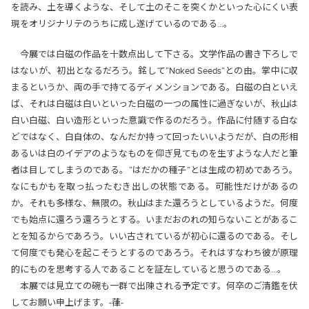
を読み、土を導くような、そして土のそこを突くかといった心にくい表
現をオリジナリテのうちに成し遂げているのである…。
今展では白磁の作品を十数点出して下さる。文学作品の書き下ろしで
はないが、初出となるだろう。銘して”Naked Seeds”との由。掌中に収
まるというか、両の手で持てるディメンションである。白磁の白といえ
ば、それは白磁は白いといった白磁の一つの属性に過ぎないが、秋山は
白い白磁、白い造形といった意識で作るのだろう。作品に付随する白な
どではなく、白自体の、なんだか持って回ったいいようだが、白の形相
あるいは白のイデアのようなものを仰ぎ見てものを生すような人だと筆
者は目してしまうのである。”はだかの種子”とは生成の初めであろう。
なにもかもを取っ払ったむき出しの状態である。可能性だけがあるの
か。それも多様な、無限の。秋山はまた還ろうとしているようだ。何度
でも始点に還ろう還ろうとする。いまだおのれの知らないことがあるこ
とを知るからであろう。いい古されているが初心に還るのである。そし
て何度でも発心を起こそうとするのであろう。それはすなわち彼が原理
的にものを思考する人であることを証左していると思うのである…。
本展では見立ての碗も一群で出陳される予定です。何卒のご清鑑を伏
してお願い申上げます。-葎-