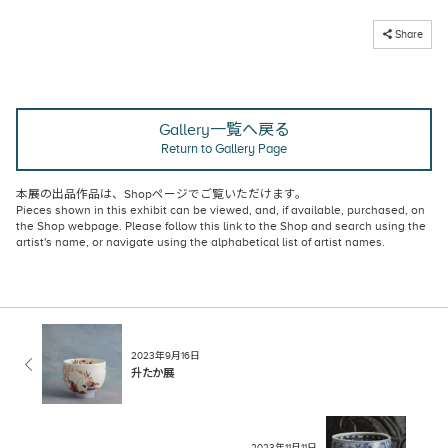
コピーしました
Share
Gallery一覧へ戻る
Return to Gallery Page
本展の出品作品は、
Shopページ
でご覧いただけます。
Pieces shown in this exhibit can be viewed, and, if available, purchased, on
the Shop webpage
. Please follow this link to the Shop and search using the
artist's name, or navigate using the alphabetical list of artist names.
2023年9月16日
升たか展
2023年11月11日