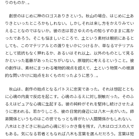
りのものか…。
創世のはじめに神のロゴスありきという。秋山の場合、はじめに土あ
りきといったところかもしれない。しかしそれは来し方をかえりみてい
えることなのではないか。彼の志は若さゆえのもの知らずのままに高か
ったであろう。そこも悩ましいところで、土という素材は眼前にあると
しても、このマテリアルとの渡りをいかにつけるか、単なるマテリアル
として抵抗もなく狎れるか、あるいはそれ以上、以外のものとして見る
かといった葛藤があったにちがいない。原理的に考えるということ。彼
の創作は、素材にまつわる唯物的視点を超えて、土という物質への根源
的な問いかけに始点をおくものだったように思う…。
秋山は、創作の始点となるパトスに忠実であった。それは想起ととも
に心魂の内奥で反応を起こす。心魂のふるえに対し鋭敏だった。そのふ
るえはピュアな心魂に生起する。彼の純粋がそれを堅持し続けさせたよ
うに思われる。若かりしころ、彼の日常的身辺には八木一夫がいた。師
弟関係というものはこの世でもっとも得がたい人間関係かもしれない。
八木はときどきに秋山の心魂に引っかき傷を残す。八木はロゴスの人で
もある。気になる若者ともなれば八木も言葉を選んだだろう。言葉は短