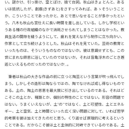
い。謎かけ、引っ掛け、空とぼけ、捨て台詞。秋山はきょとんと、ある
いは抵抗したが、創痕(きずあと)をさすってみれば、あゝそういうこと
か、こういうことであったかと、あとで思いなせることが多かったとい
う。八木も秋山も宮仕えに長い時間を差し出している。しかし学校とい
うある種の行政組織のなかで消耗させられてしまうことはなかった。教
員生活の間隙を縫うようにして、疲れを覚えながら制作に立ち向かい、
作家として立ち続けようとした。秋山はそれを見ていた。芸術の教育と
いったものは、そういうものなのではないか。彼は意識せずとも、この
世にまれな師恩に浴していたのではないか。それは盲亀浮木のごとき邂
逅といえるものだったのではないか…。
筆者は秋山の大きな作品の前に立つと陶芸という言葉が吹っ飛んでし
まう。しかしその造形は陶ならではの、陶でなければ成し得ないもので
ある。土の、陶土の恩恵を最大限に引き出しているのである。それはど
こそこの土とか、種類とか、個別の特性のことではない。形容の問題で
はない。うまくいえないが、土”の”ではなく、土と可塑性、土とエネル
ギー、土と空気、土と時間といった広く深い問題に対して、いわば哲学
的考察を彼は加えてきたのだと思う。くり返せば原理的に考えるという
ことである。だからこそ彼は土と主体的に対峙できているのである。土