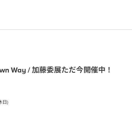
 His Own Way / 加藤委展ただ今開催中！
日)