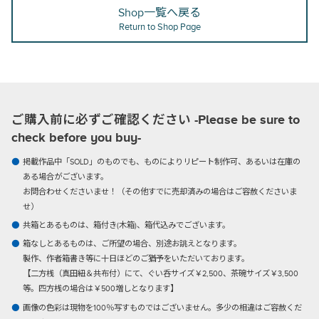
Shop一覧へ戻る
Return to Shop Page
ご購入前に必ずご確認ください -Please be sure to
check before you buy-
掲載作品中「SOLD」のものでも、ものによりリピート制作可、あるいは在庫の
ある場合がございます。
お問合わせくださいませ！（その他すでに売却済みの場合はご容赦くださいま
せ）
共箱とあるものは、箱付き(木箱)、箱代込みでございます。
箱なしとあるものは、ご所望の場合、別途お誂えとなります。
製作、作者箱書き等に十日ほどのご猶予をいただいております。
【二方桟（真田紐＆共布付）にて、ぐい呑サイズ￥2,500、茶碗サイズ￥3,500
等。四方桟の場合は￥500増しとなります】
画像の色彩は現物を100％写すものではございません。多少の相違はご容赦くだ