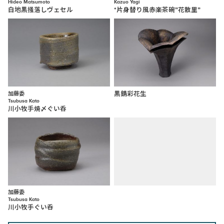
Hideo Matsumoto
Kazuo Yagi
白地黒掻落しヴェセル
*片身替り風赤楽茶碗”花散里”
加藤委
黒錆彩花生
Tsubusa Kato
川小牧手焼〆ぐい呑
加藤委
Tsubusa Kato
川小牧手ぐい呑