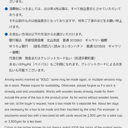
さいませ。
消費税につきましては、2021年4月以降は、すべて税込表示とさせていただいて
おります。
それ以前のものは税抜表示となっておりますが、何卒ご了承のほどをお願い申上
げます。
お支払い方法は以下の方法からお選びいただけます。
銀行振込
京都信用金庫 北山支店 普通 3012860 ギャラリー器館
ゆうちょ銀行 （店名 四四八＜読み ヨンヨンハチ＞ 普通 5213508 ギャラリ
ー器館）
代金引換
現金またはクレジットカード払い（別途手数料要）
あるいはPayPal（ペイパル）もご利用になれます。クレジットカードによるお支
払いも可能でございます。
Among works marked as “SOLD,” some may be made again, or multiple versions may
be in stock. Please inquire for availability. Otherwise, please forgive us if a work is
already sold and unavailable. Works with wooden boxes already made for them
include the price of the box in the product price. As for works without wooden boxes,
we can, at the buyer’s request, have a box made for a separate fee. About ten days
are necessary for a box to be made and then inscribed by the artist. For example : a
paulownia wood box with a two-cleat lid with cords would be 2,500 yen for a sake cup,
or 3,500yen for a tea bowl.
Colors in the online images do not always match 100% the colors of the original works.