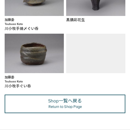
加藤委
黒錆彩花生
Tsubusa Kato
川小牧手焼〆ぐい呑
加藤委
Tsubusa Kato
川小牧手ぐい呑
Shop一覧へ戻る
Return to Shop Page