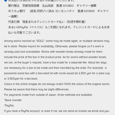
お支払い方法は以下の方法からお選びいただけます。
銀行振込
京都信用金庫 北山支店 普通 3012860 ギャラリー器館
ゆうちょ銀行 （店名 四四八＜読み ヨンヨンハチ＞ 普通 5213508 ギャラリ
ー器館）
代金引換
現金またはクレジットカード払い（別途手数料要）
あるいはPayPal（ペイパル）もご利用になれます。クレジットカードによるお支
払いも可能でございます。
Among works marked as “SOLD,” some may be made again, or multiple versions may
be in stock. Please inquire for availability. Otherwise, please forgive us if a work is
already sold and unavailable. Works with wooden boxes already made for them
include the price of the box in the product price. As for works without wooden boxes,
we can, at the buyer’s request, have a box made for a separate fee. About ten days
are necessary for a box to be made and then inscribed by the artist. For example : a
paulownia wood box with a two-cleat lid with cords would be 2,500 yen for a sake cup,
or 3,500yen for a tea bowl.
Colors in the online images do not always match 100% the colors of the original works.
Please be aware that there may be slight differences.
For payments made from outside of Japan, three methods are available.
*Bank transfer
*PayPal.
If you have a PayPal account, or even if not, we can send an invoice via email and you