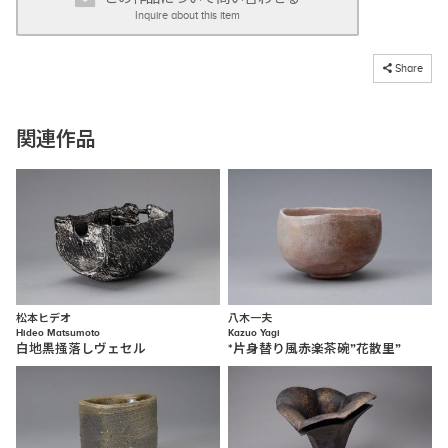
Inquire about this item
コピーしました
Share
関連作品
松本ヒデオ
八木一夫
Hideo Matsumoto
Kazuo Yagi
白地黒掻落しヴェセル
*片身替り風赤楽茶碗”花散里”