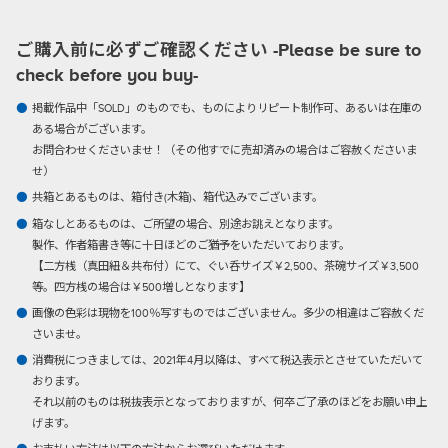
ご購入前に必ずご確認ください -Please be sure to
check before you buy-
掲載作品中「SOLD」のものでも、ものによりリピート制作可、あるいは在庫の
ある場合がございます。
お問合わせくださいませ！（その他すでに売却済みの場合はご容赦くださいま
せ）
共箱とあるものは、箱付き(木箱)、箱代込みでございます。
箱なしとあるものは、ご所望の場合、別途お誂えとなります。
製作、作者箱書き等に十日ほどのご猶予をいただいております。
【二方桟（真田紐＆共布付）にて、ぐい呑サイズ￥2,500、茶碗サイズ￥3,500
等。四方桟の場合は￥500増しとなります】
画像の色彩は現物を100％写すものではございません。多少の相違はご容赦くだ
さいませ。
消費税につきましては、2021年4月以降は、すべて税込表示とさせていただいて
おります。
それ以前のものは税抜表示となっておりますが、何卒ご了承のほどをお願い申上
げます。