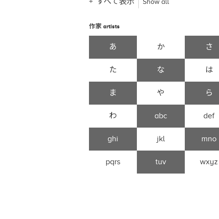
すべて表示
Show all
作家
artists
あ
か
さ
た
な
は
ま
や
ら
わ
abc
def
ghi
jkl
mno
pqrs
tuv
wxyz