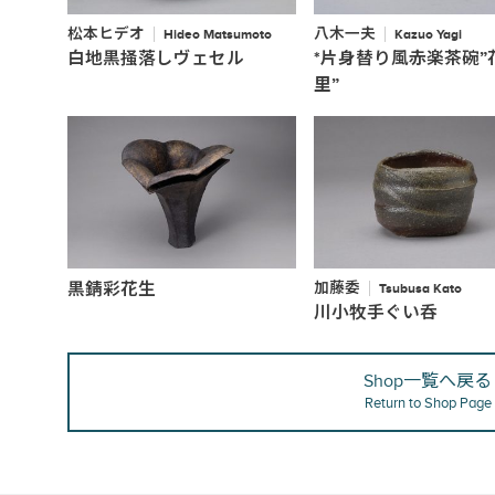
松本ヒデオ
八木一夫
Hideo Matsumoto
Kazuo Yagi
白地黒掻落しヴェセル
*片身替り風赤楽茶碗”
里”
黒錆彩花生
加藤委
Tsubusa Kato
川小牧手ぐい呑
Shop一覧へ戻る
Return to Shop Page