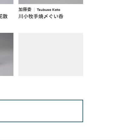
加藤委
Tsubusa Kato
花散
川小牧手焼〆ぐい呑