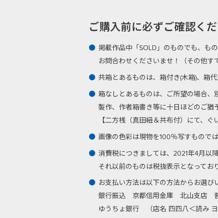
ご購入前に必ずご確認ください -Plea
掲載作品中「SOLD」のものでも、も
お問合わせくださいませ！（その他す
共箱とあるものは、箱付き(木箱)、箱
箱なしとあるものは、ご所望の場合、
製作、作者箱書き等に十日ほどのご猶
【二方桟（真田紐＆共布付）にて、ぐい呑
画像の色彩は現物を100％写すもので
消費税につきましては、2021年4月
それ以前のものは税抜表示となってお
お支払い方法は以下の方法からお選び
銀行振込
京都信用金庫 北山支店 普通
ゆうちょ銀行 （店名 四四八＜読み ヨ