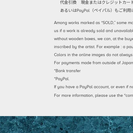
代金引換
現金またはクレジットカード
あるいはPayPal（ペイパル）もご
Among works marked as “SOLD,” some may be
us if a work is already sold and unavailab
without wooden boxes, we can, at the buy
inscribed by the artist. For example : a p
Colors in the online images do not always
For payments made from outside of Japan,
*Bank transfer
*PayPal.
If you have a PayPal account, or even if 
For more information, please use the “cont