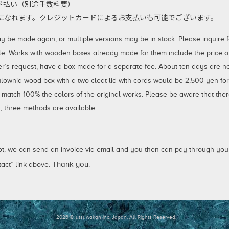
払い（別途手数料要）
利用になれます。クレジットカードによるお支払いも可能でございます。
 made again, or multiple versions may be in stock. Please inquire for
le. Works with wooden boxes already made for them include the price of 
er’s request, have a box made for a separate fee. About ten days are 
aulownia wood box with a two-cleat lid with cords would be 2,500 yen fo
 match 100% the colors of the original works. Please be aware that ther
 three methods are available.
not, we can send an invoice via email and you then can pay through your
. Thank you.
act” link above
2026 © utsuwakan inc, Japan.
All Rights Reserved.