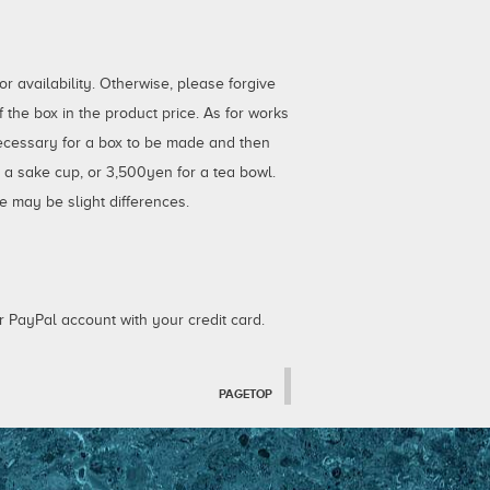
 availability. Otherwise, please forgive
the box in the product price. As for works
necessary for a box to be made and then
r a sake cup, or 3,500yen for a tea bowl.
e may be slight differences.
 PayPal account with your credit card.
PAGETOP