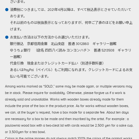
さいませ。
消費税につきましては、2021年4月以降は、すべて税込表示とさせていただいて
おります。
それ以前のものは税抜表示となっておりますが、何卒ご了承のほどをお願い申上
げます。
お支払い方法は以下の方法からお選びいただけます。
銀行振込
京都信用金庫 北山支店 普通 3012860 ギャラリー器館
ゆうちょ銀行 （店名 四四八＜読み ヨンヨンハチ＞ 普通 5213508 ギャラリ
ー器館）
代金引換
現金またはクレジットカード払い（別途手数料要）
あるいはPayPal（ペイパル）もご利用になれます。クレジットカードによるお支
払いも可能でございます。
Among works marked as “SOLD,” some may be made again, or multiple versions may
be in stock. Please inquire for availability. Otherwise, please forgive us if a work is
already sold and unavailable. Works with wooden boxes already made for them
include the price of the box in the product price. As for works without wooden boxes,
we can, at the buyer’s request, have a box made for a separate fee. About ten days
are necessary for a box to be made and then inscribed by the artist. For example : a
paulownia wood box with a two-cleat lid with cords would be 2,500 yen for a sake cup,
or 3,500yen for a tea bowl.
Colors in the online images do not always match 100% the colors of the original works.