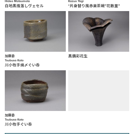
Hideo Matsumoto
Kazuo Yagi
白地黒掻落しヴェセル
*片身替り風赤楽茶碗”花散里”
加藤委
黒錆彩花生
Tsubusa Kato
川小牧手焼〆ぐい呑
加藤委
Tsubusa Kato
川小牧手ぐい呑