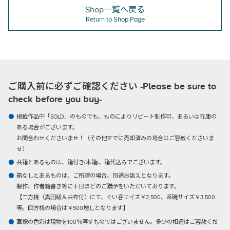
Shop一覧へ戻る
Return to Shop Page
ご購入前に必ずご確認ください -Please be sure to
check before you buy-
掲載作品中「SOLD」のものでも、ものによりリピート制作可、あるいは在庫の
ある場合がございます。
お問合わせくださいませ！（その他すでに売却済みの場合はご容赦くださいま
せ）
共箱とあるものは、箱付き(木箱)、箱代込みでございます。
箱なしとあるものは、ご所望の場合、別途お誂えとなります。
製作、作者箱書き等に十日ほどのご猶予をいただいております。
【二方桟（真田紐＆共布付）にて、ぐい呑サイズ￥2,500、茶碗サイズ￥3,500
等。四方桟の場合は￥500増しとなります】
画像の色彩は現物を100％写すものではございません。多少の相違はご容赦くだ