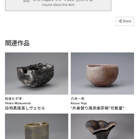
Inquire about this item
コピーしました
Share
関連作品
松本ヒデオ
八木一夫
Hideo Matsumoto
Kazuo Yagi
白地黒掻落しヴェセル
*片身替り風赤楽茶碗”花散里”