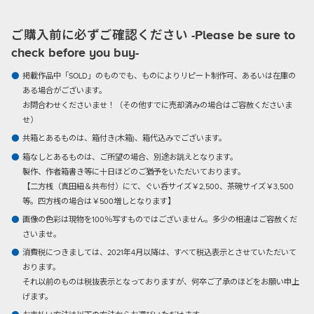
ご購入前に必ずご確認ください -Please be sure to
check before you buy-
掲載作品中「SOLD」のものでも、ものによりリピート制作可、あるいは在庫の
ある場合がございます。
お問合わせくださいませ！（その他すでに売却済みの場合はご容赦くださいま
せ）
共箱とあるものは、箱付き(木箱)、箱代込みでございます。
箱なしとあるものは、ご所望の場合、別途お誂えとなります。
製作、作者箱書き等に十日ほどのご猶予をいただいております。
【二方桟（真田紐＆共布付）にて、ぐい呑サイズ￥2,500、茶碗サイズ￥3,500
等。四方桟の場合は￥500増しとなります】
画像の色彩は現物を100％写すものではございません。多少の相違はご容赦くだ
さいませ。
消費税につきましては、2021年4月以降は、すべて税込表示とさせていただいて
おります。
それ以前のものは税抜表示となっておりますが、何卒ご了承のほどをお願い申上
げます。