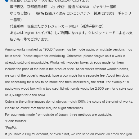
お支払い方法は以下の方法からお選びいただけます。
銀行振込
京都信用金庫 北山支店 普通 3012860 ギャラリー器館
ゆうちょ銀行 （店名 四四八＜読み ヨンヨンハチ＞ 普通 5213508 ギャラリ
ー器館）
代金引換
現金またはクレジットカード払い（別途手数料要）
あるいはPayPal（ペイパル）もご利用になれます。クレジットカードによるお支
払いも可能でございます。
Among works marked as “SOLD,” some may be made again, or multiple versions may
be in stock. Please inquire for availability. Otherwise, please forgive us if a work is
already sold and unavailable. Works with wooden boxes already made for them
include the price of the box in the product price. As for works without wooden boxes,
we can, at the buyer’s request, have a box made for a separate fee. About ten days
are necessary for a box to be made and then inscribed by the artist. For example : a
paulownia wood box with a two-cleat lid with cords would be 2,500 yen for a sake cup,
or 3,500yen for a tea bowl.
Colors in the online images do not always match 100% the colors of the original works.
Please be aware that there may be slight differences.
For payments made from outside of Japan, three methods are available.
*Bank transfer
*PayPal.
If you have a PayPal account, or even if not, we can send an invoice via email and you