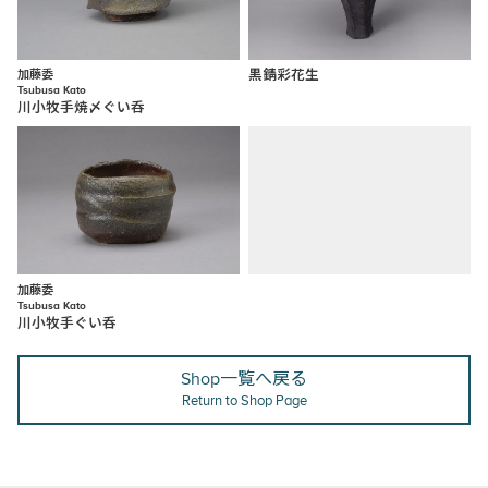
加藤委
黒錆彩花生
Tsubusa Kato
川小牧手焼〆ぐい呑
加藤委
Tsubusa Kato
川小牧手ぐい呑
Shop一覧へ戻る
Return to Shop Page