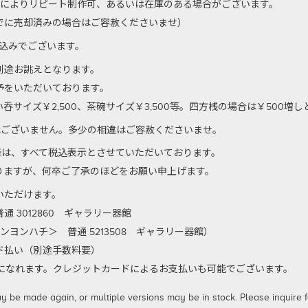
のによりリピート制作可、あるいは在庫のある場合がございます。
でに売却済みの場合はご容赦くださいませ）
代込みでございます。
別途お誂えとなります。
予をいただいております。
サイズ￥2,500、茶碗サイズ￥3,500等。四方桟の場合は￥500増
はございません。多少の相違はご容赦くださいませ。
以降は、すべて税込表示とさせていただいております。
りますが、何卒ご了承のほどをお願い申上げます。
いただけます。
 3012860 ギャラリー器館
ンヨンハチ＞ 普通 5213508 ギャラリー器館）
払い（別途手数料要）
利用になれます。クレジットカードによるお支払いも可能でございます。
 made again, or multiple versions may be in stock. Please inquire for