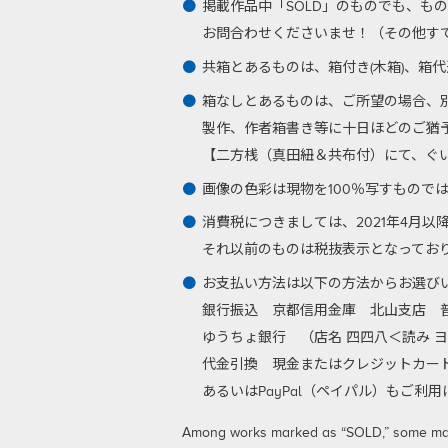
掲載作品中「SOLD」のものでも、も
お問合わせくださいませ！（その他す
共箱とあるものは、箱付き(木箱)、箱
箱なしとあるものは、ご所望の場合、
製作、作者箱書き等に十日ほどのご猶
【二方桟（真田紐＆共布付）にて、ぐい呑
画像の色彩は現物を100％写すもので
消費税につきましては、2021年4月
それ以前のものは税抜表示となってお
お支払い方法は以下の方法からお選び
銀行振込
京都信用金庫 北山支店 普通
ゆうちょ銀行 （店名 四四八＜読み ヨ
代金引換
現金またはクレジットカード
あるいはPayPal（ペイパル）もご
Among works marked as “SOLD,” some may be