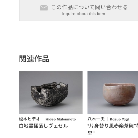
この作品について問い合わせる
Inquire about this item
関連作品
松本ヒデオ
八木一夫
Hideo Matsumoto
Kazuo Yagi
白地黒掻落しヴェセル
*片身替り風赤楽茶碗”
里”