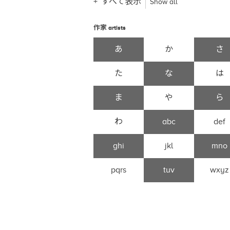
すべて表示
Show all
作家
artists
あ
か
さ
た
な
は
ま
や
ら
わ
abc
def
ghi
jkl
mno
pqrs
tuv
wxyz