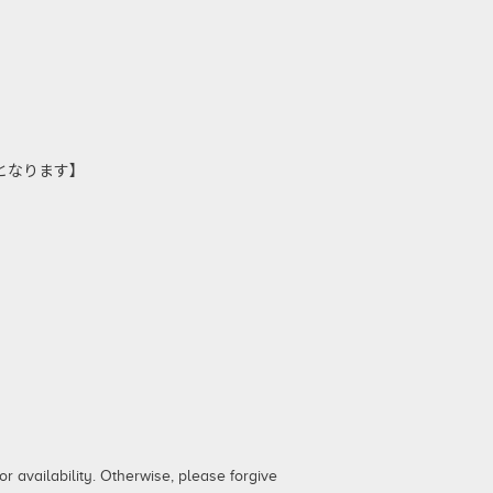
しとなります】
 availability. Otherwise, please forgive