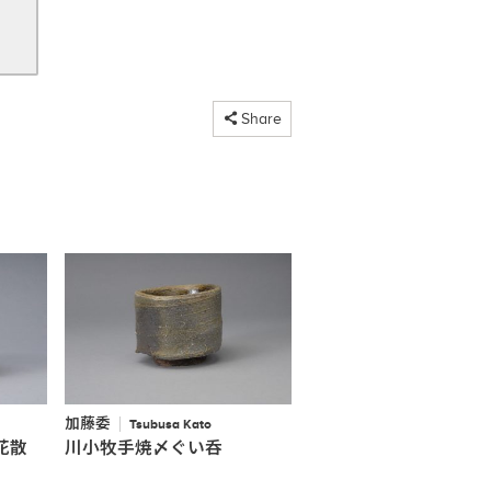
コピーしました
Share
加藤委
Tsubusa Kato
花散
川小牧手焼〆ぐい呑