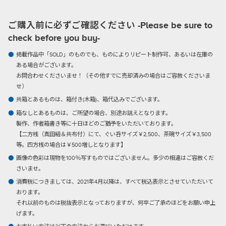
ご購入前に必ずご確認ください -Please be sure to
check before you buy-
掲載作品中「SOLD」のものでも、ものによりリピート制作可、あるいは在庫の
ある場合がございます。
お問合わせくださいませ！（その他すでに売却済みの場合はご容赦くださいま
せ）
共箱とあるものは、箱付き(木箱)、箱代込みでございます。
箱なしとあるものは、ご所望の場合、別途お誂えとなります。
製作、作者箱書き等に十日ほどのご猶予をいただいております。
【二方桟（真田紐＆共布付）にて、ぐい呑サイズ￥2,500、茶碗サイズ￥3,500
等。四方桟の場合は￥500増しとなります】
画像の色彩は現物を100％写すものではございません。多少の相違はご容赦くだ
さいませ。
消費税につきましては、2021年4月以降は、すべて税込表示とさせていただいて
おります。
それ以前のものは税抜表示となっておりますが、何卒ご了承のほどをお願い申上
げます。