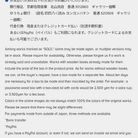
お支払い方法は以下の方法からお選びいただけます。
銀行振込
京都信用金庫 北山支店 普通 3012860 ギャラリー器館
ゆうちょ銀行 （店名 四四八＜読み ヨンヨンハチ＞ 普通 5213508 ギャラリ
ー器館）
代金引換
現金またはクレジットカード払い（別途手数料要）
あるいはPayPal（ペイパル）もご利用になれます。クレジットカードによるお支
払いも可能でございます。
Among works marked as “SOLD,” some may be made again, or multiple versions may
be in stock. Please inquire for availability. Otherwise, please forgive us if a work is
already sold and unavailable. Works with wooden boxes already made for them
include the price of the box in the product price. As for works without wooden boxes,
we can, at the buyer’s request, have a box made for a separate fee. About ten days
are necessary for a box to be made and then inscribed by the artist. For example : a
paulownia wood box with a two-cleat lid with cords would be 2,500 yen for a sake cup,
or 3,500yen for a tea bowl.
Colors in the online images do not always match 100% the colors of the original works.
Please be aware that there may be slight differences.
For payments made from outside of Japan, three methods are available.
*Bank transfer
*PayPal.
If you have a PayPal account, or even if not, we can send an invoice via email and you