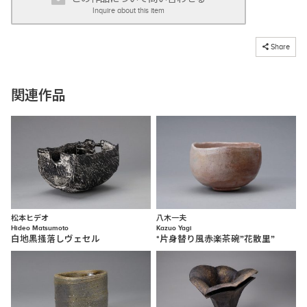
Inquire about this item
コピーしました
Share
関連作品
松本ヒデオ
八木一夫
Hideo Matsumoto
Kazuo Yagi
白地黒掻落しヴェセル
*片身替り風赤楽茶碗”花散里”