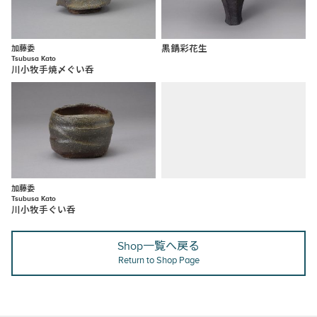
加藤委
黒錆彩花生
Tsubusa Kato
川小牧手焼〆ぐい呑
加藤委
Tsubusa Kato
川小牧手ぐい呑
Shop一覧へ戻る
Return to Shop Page