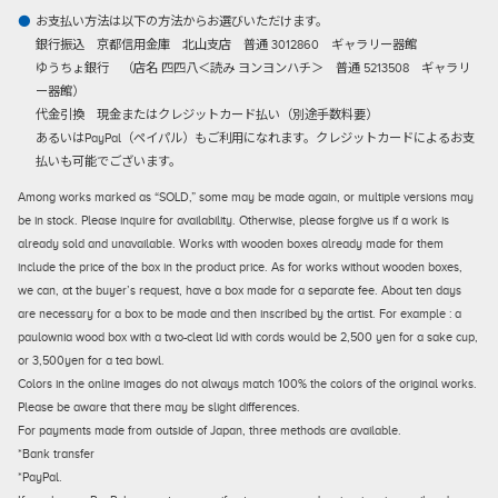
お支払い方法は以下の方法からお選びいただけます。
銀行振込
京都信用金庫 北山支店 普通 3012860 ギャラリー器館
ゆうちょ銀行 （店名 四四八＜読み ヨンヨンハチ＞ 普通 5213508 ギャラリ
ー器館）
代金引換
現金またはクレジットカード払い（別途手数料要）
あるいはPayPal（ペイパル）もご利用になれます。クレジットカードによるお支
払いも可能でございます。
Among works marked as “SOLD,” some may be made again, or multiple versions may
be in stock. Please inquire for availability. Otherwise, please forgive us if a work is
already sold and unavailable. Works with wooden boxes already made for them
include the price of the box in the product price. As for works without wooden boxes,
we can, at the buyer’s request, have a box made for a separate fee. About ten days
are necessary for a box to be made and then inscribed by the artist. For example : a
paulownia wood box with a two-cleat lid with cords would be 2,500 yen for a sake cup,
or 3,500yen for a tea bowl.
Colors in the online images do not always match 100% the colors of the original works.
Please be aware that there may be slight differences.
For payments made from outside of Japan, three methods are available.
*Bank transfer
*PayPal.