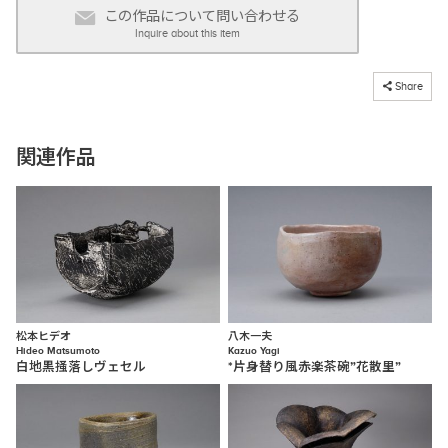
この作品について問い合わせる
Inquire about this item
コピーしました
Share
関連作品
松本ヒデオ
八木一夫
Hideo Matsumoto
Kazuo Yagi
白地黒掻落しヴェセル
*片身替り風赤楽茶碗”花散里”