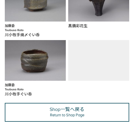
加藤委
黒錆彩花生
Tsubusa Kato
川小牧手焼〆ぐい呑
加藤委
Tsubusa Kato
川小牧手ぐい呑
Shop一覧へ戻る
Return to Shop Page