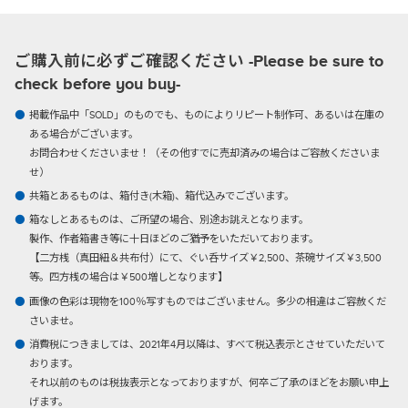
ご購入前に必ずご確認ください -Please be sure to
check before you buy-
掲載作品中「SOLD」のものでも、ものによりリピート制作可、あるいは在庫の
ある場合がございます。
お問合わせくださいませ！（その他すでに売却済みの場合はご容赦くださいま
せ）
共箱とあるものは、箱付き(木箱)、箱代込みでございます。
箱なしとあるものは、ご所望の場合、別途お誂えとなります。
製作、作者箱書き等に十日ほどのご猶予をいただいております。
【二方桟（真田紐＆共布付）にて、ぐい呑サイズ￥2,500、茶碗サイズ￥3,500
等。四方桟の場合は￥500増しとなります】
画像の色彩は現物を100％写すものではございません。多少の相違はご容赦くだ
さいませ。
消費税につきましては、2021年4月以降は、すべて税込表示とさせていただいて
おります。
それ以前のものは税抜表示となっておりますが、何卒ご了承のほどをお願い申上
げます。