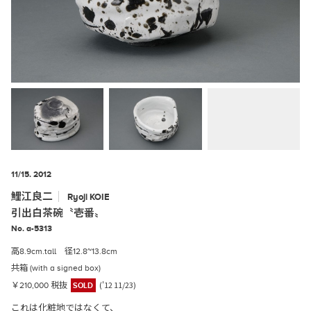
11/15. 2012
鯉江良二
Ryoji
KOIE
引出白茶碗〝壱番〟
No. a-5313
高8.9cm.tall 径12.8~13.8cm
共箱 (with a signed box)
('12 11/23)
￥210,000 税抜
SOLD
これは化粧地ではなくて、