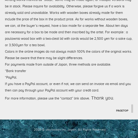
be in stock. Please inquire for availability. Otherwise, please forgive us if a work is
already sold and unavailable. Works with wooden boxes already made for them
include the price of the box in the product price. As for works without wooden boxes,
we can, at the buyer’s request, have a box made for a separate fee. About ten days
are necessary for a box to be made and then inscribed by the artist. For example : a
paulownia wood box with a two-cleat lid with cords would be 2,500 yen for a sake cup,
or 3,500yen for a tea bowl.
Colors in the online images do not always match 100% the colors of the original works.
Please be aware that there may be slight differences.
For payments made from outside of Japan, three methods are available.
*Bank transfer
*PayPal.
If you have a PayPal account, or even if not, we can send an invoice via email and you
then can pay through your PayPal account with your credit card.
. Thank you.
For more information, please use the “contact” link above
PAGETOP
2026 © utsuwakan inc, Japan.
All Rights Reserved.