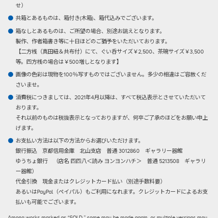
せ）
共箱とあるものは、箱付き(木箱)、箱代込みでございます。
箱なしとあるものは、ご所望の場合、別途お誂えとなります。
製作、作者箱書き等に十日ほどのご猶予をいただいております。
【二方桟（真田紐＆共布付）にて、ぐい呑サイズ￥2,500、茶碗サイズ￥3,500
等。四方桟の場合は￥500増しとなります】
画像の色彩は現物を100％写すものではございません。多少の相違はご容赦くだ
さいませ。
消費税につきましては、2021年4月以降は、すべて税込表示とさせていただいて
おります。
それ以前のものは税抜表示となっておりますが、何卒ご了承のほどをお願い申上
げます。
お支払い方法は以下の方法からお選びいただけます。
銀行振込
京都信用金庫 北山支店 普通 3012860 ギャラリー器館
ゆうちょ銀行 （店名 四四八＜読み ヨンヨンハチ＞ 普通 5213508 ギャラリ
ー器館）
代金引換
現金またはクレジットカード払い（別途手数料要）
あるいはPayPal（ペイパル）もご利用になれます。クレジットカードによるお支
払いも可能でございます。
Among works marked as “SOLD,” some may be made again, or multiple versions may