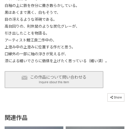
白釉の上に鉄を存分に撒き散らかしている。
黒はあくまで黒く、白もそうで、
目の冴えるような茶碗である。
高台回りの、利休鼠のような炭化グレーが、
引き出したことを物語る。
アーティスト鯉江良二作中の、
上澄み中の上澄みに位置する作だと思う。
口縁外の一部に釉の浮きが見えるが、
漆による繕いでさらに価値を上げたく思っている（繕い済）。
この作品について問い合わせる
Inquire about this item
コピーしました
Share
関連作品