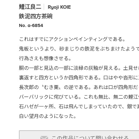
鯉江良二
Ryoji
KOIE
鉄泥四方茶碗
No. a-6854
これはすでにアクションペインティングである。
鬼板というより、砂まじりの鉄泥をぶちまけたよう
行為さえも想像させる。
胴の一部と見込の一部に淡緑の灰釉が見える。土見せ
裏返すと四方というか四角形である。口はやや沓形に
長次郎の〝むき栗〟の逆である。あれは口が四角形だ
バーバリックに侘びている。これも無比、無二の鯉江
石ハゼが一ヶ所、石は飛んでしまっていたので、銀で
白い望月のようになった。
この作品について問い合わせる