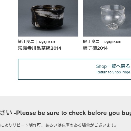
鯉江良二
鯉江良二
Ryoji Koie
Ryoji Koie
常願寺川黒茶碗2014
硝子碗2014
Shop一覧へ戻る
Return to Shop Page
se be sure to check before you bu
のによりリピート制作可、あるいは在庫のある場合がございます。