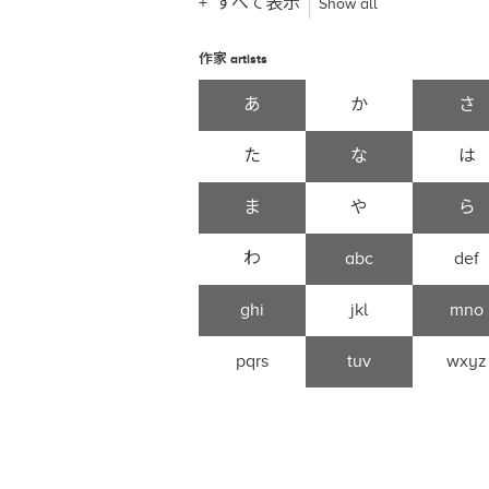
すべて表示
Show all
作家
artists
あ
か
さ
た
な
は
ま
や
ら
わ
abc
def
ghi
jkl
mno
pqrs
tuv
wxyz