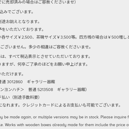
でに売却済みの場合はご容赦くださいませ）
代込みでございます。
別途お誂えとなります。
予をいただいております。
サイズ￥2,500、茶碗サイズ￥3,500等。四方桟の場合は￥500増
はございません。多少の相違はご容赦くださいませ。
以降は、すべて税込表示とさせていただいております。
りますが、何卒ご了承のほどをお願い申上げます。
いただけます。
 3012860 ギャラリー器館
ンヨンハチ＞ 普通 5213508 ギャラリー器館）
払い（別途手数料要）
利用になれます。クレジットカードによるお支払いも可能でございます。
 made again, or multiple versions may be in stock. Please inquire for
le. Works with wooden boxes already made for them include the price of 