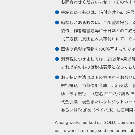
お問合わせくださいませ！（その他す
共箱とあるものは、箱付き(木箱)、箱
箱なしとあるものは、ご所望の場合、
製作、作者箱書き等に十日ほどのご猶
【二方桟（真田紐＆共布付）にて、ぐい呑
画像の色彩は現物を100％写すもので
消費税につきましては、2021年4月
それ以前のものは税抜表示となってお
お支払い方法は以下の方法からお選び
銀行振込
京都信用金庫 北山支店 普通
ゆうちょ銀行 （店名 四四八＜読み ヨ
代金引換
現金またはクレジットカード
あるいはPayPal（ペイパル）もご
Among works marked as “SOLD,” some may be
us if a work is already sold and unavailab