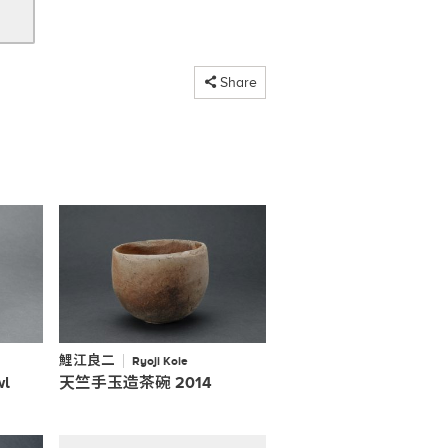
コピーしました
Share
鯉江良二
Ryoji Koie
wl
天竺手玉造茶碗 2014