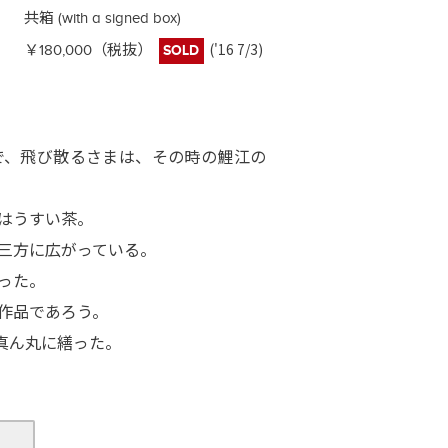
共箱 (with a signed box)
('16 7/3)
￥180,000（税抜）
SOLD
で、飛び散るさまは、その時の鯉江の
はうすい茶。
三方に広がっている。
った。
作品であろう。
真ん丸に繕った。