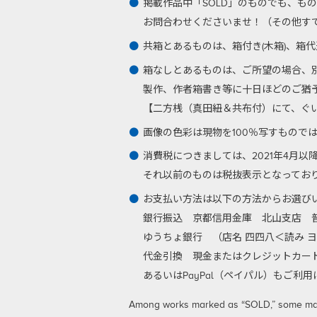
掲載作品中「SOLD」のものでも、も
お問合わせくださいませ！（その他す
共箱とあるものは、箱付き(木箱)、箱
箱なしとあるものは、ご所望の場合、
製作、作者箱書き等に十日ほどのご猶
【二方桟（真田紐＆共布付）にて、ぐい呑
画像の色彩は現物を100％写すもので
消費税につきましては、2021年4月
それ以前のものは税抜表示となってお
お支払い方法は以下の方法からお選び
銀行振込
京都信用金庫 北山支店 普通
ゆうちょ銀行 （店名 四四八＜読み ヨ
代金引換
現金またはクレジットカード
あるいはPayPal（ペイパル）もご
Among works marked as “SOLD,” some may be