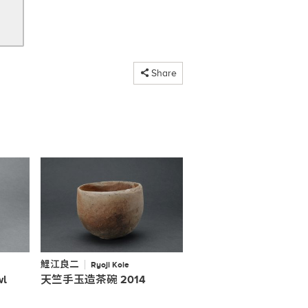
コピーしました
Share
鯉江良二
Ryoji Koie
wl
天竺手玉造茶碗 2014