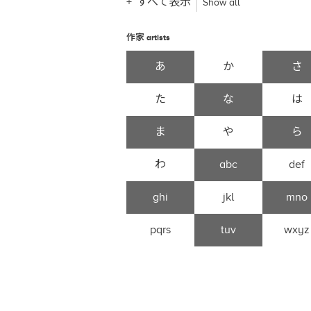
すべて表示
Show all
作家
artists
あ
か
さ
た
な
は
ま
や
ら
わ
abc
def
ghi
jkl
mno
pqrs
tuv
wxyz