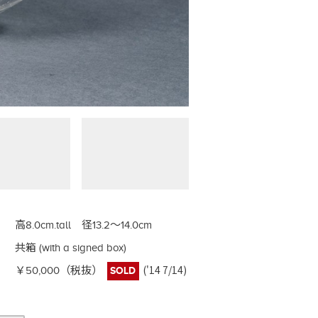
高8.0cm.tall 径13.2～14.0cm
共箱 (with a signed box)
('14 7/14)
￥50,000（税抜）
SOLD