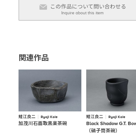
この作品について問い合わせる
Inquire about this item
関連作品
鯉江良二
鯉江良二
Ryoji Koie
Ryoji Koie
加茂川石面取黒楽茶碗
Black Shadow G.T. Bo
（硝子筒茶碗）