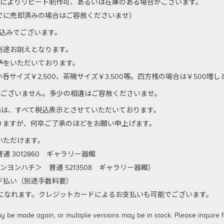
のによりリピート制作可、あるいは在庫のある場合がございます。
でに売却済みの場合はご容赦くださいませ）
代込みでございます。
別途お誂えとなります。
予をいただいております。
サイズ￥2,500、茶碗サイズ￥3,500等。四方桟の場合は￥500増
はございません。多少の相違はご容赦くださいませ。
以降は、すべて税込表示とさせていただいております。
りますが、何卒ご了承のほどをお願い申上げます。
いただけます。
 3012860 ギャラリー器館
ンヨンハチ＞ 普通 5213508 ギャラリー器館）
払い（別途手数料要）
利用になれます。クレジットカードによるお支払いも可能でございます。
 made again, or multiple versions may be in stock. Please inquire for