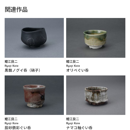
関連作品
鯉江良二
鯉江良二
Ryoji Koie
Ryoji Koie
黒翳ノグイ呑（硝子）
オリベぐい呑
鯉江良二
鯉江良二
Ryoji Koie
Ryoji Koie
辰砂鉄彩ぐい呑
ナマコ釉ぐい呑