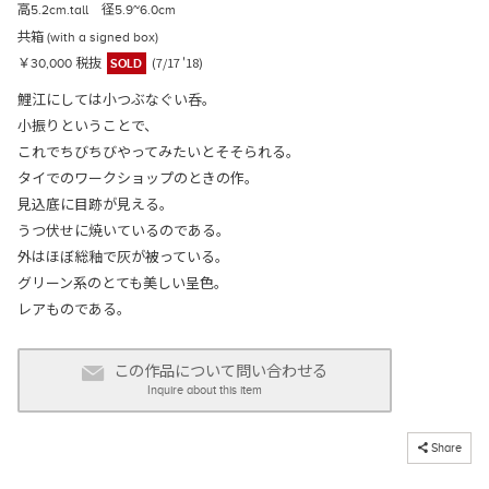
高5.2cm.tall 径5.9~6.0cm
共箱 (with a signed box)
(7/17 '18)
￥30,000 税抜
SOLD
鯉江にしては小つぶなぐい呑。
小振りということで、
これでちびちびやってみたいとそそられる。
タイでのワークショップのときの作。
見込底に目跡が見える。
うつ伏せに焼いているのである。
外はほぼ総釉で灰が被っている。
グリーン系のとても美しい呈色。
レアものである。
この作品について問い合わせる
Inquire about this item
コピーしました
Share