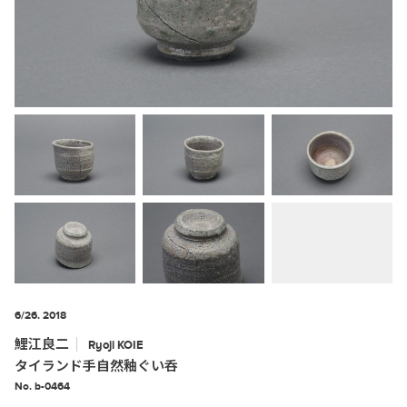
6/26. 2018
鯉江良二
Ryoji
KOIE
タイランド手自然釉ぐい呑
No. b-0464