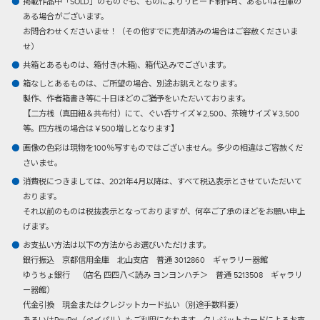
掲載作品中「SOLD」のものでも、ものによりリピート制作可、あるいは在庫の
ある場合がございます。
お問合わせくださいませ！（その他すでに売却済みの場合はご容赦くださいま
せ）
共箱とあるものは、箱付き(木箱)、箱代込みでございます。
箱なしとあるものは、ご所望の場合、別途お誂えとなります。
製作、作者箱書き等に十日ほどのご猶予をいただいております。
【二方桟（真田紐＆共布付）にて、ぐい呑サイズ￥2,500、茶碗サイズ￥3,500
等。四方桟の場合は￥500増しとなります】
画像の色彩は現物を100％写すものではございません。多少の相違はご容赦くだ
さいませ。
消費税につきましては、2021年4月以降は、すべて税込表示とさせていただいて
おります。
それ以前のものは税抜表示となっておりますが、何卒ご了承のほどをお願い申上
げます。
お支払い方法は以下の方法からお選びいただけます。
銀行振込
京都信用金庫 北山支店 普通 3012860 ギャラリー器館
ゆうちょ銀行 （店名 四四八＜読み ヨンヨンハチ＞ 普通 5213508 ギャラリ
ー器館）
代金引換
現金またはクレジットカード払い（別途手数料要）