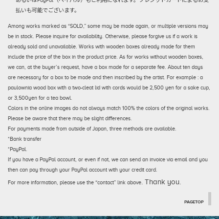
あるいはPayPal（ペイパル）もご利用になれます。クレジットカードによるお支
払いも可能でございます。
Among works marked as “SOLD,” some may be made again, or multiple versions may
be in stock. Please inquire for availability. Otherwise, please forgive us if a work is
already sold and unavailable. Works with wooden boxes already made for them
include the price of the box in the product price. As for works without wooden boxes,
we can, at the buyer’s request, have a box made for a separate fee. About ten days
are necessary for a box to be made and then inscribed by the artist. For example : a
paulownia wood box with a two-cleat lid with cords would be 2,500 yen for a sake cup,
or 3,500yen for a tea bowl.
Colors in the online images do not always match 100% the colors of the original works.
Please be aware that there may be slight differences.
For payments made from outside of Japan, three methods are available.
*Bank transfer
*PayPal.
If you have a PayPal account, or even if not, we can send an invoice via email and you
then can pay through your PayPal account with your credit card.
. Thank you.
For more information, please use the “contact” link above
PAGETOP