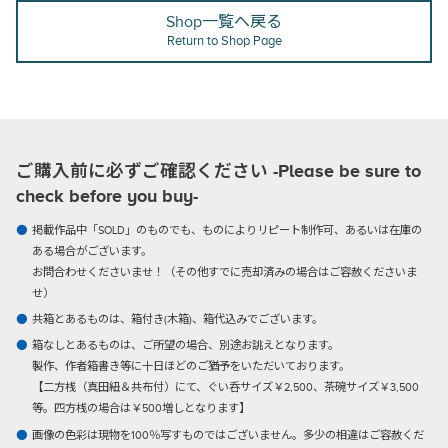
Shop一覧へ戻る
Return to Shop Page
ご購入前に必ずご確認ください -Please be sure to
check before you buy-
掲載作品中「SOLD」のものでも、ものによりリピート制作可、あるいは在庫の
ある場合がございます。
お問合わせくださいませ！（その他すでに売却済みの場合はご容赦くださいま
せ）
共箱とあるものは、箱付き(木箱)、箱代込みでございます。
箱なしとあるものは、ご所望の場合、別途お誂えとなります。
製作、作者箱書き等に十日ほどのご猶予をいただいております。
【二方桟（真田紐＆共布付）にて、ぐい呑サイズ￥2,500、茶碗サイズ￥3,500
等。四方桟の場合は￥500増しとなります】
画像の色彩は現物を100％写すものではございません。多少の相違はご容赦くだ