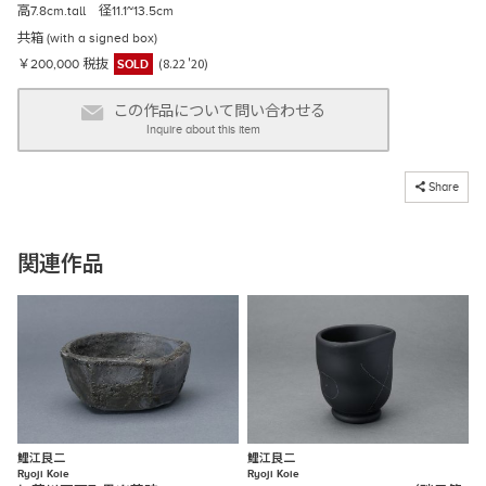
高7.8cm.tall 径11.1~13.5cm
共箱 (with a signed box)
(8.22 '20)
￥200,000 税抜
SOLD
この作品について問い合わせる
Inquire about this item
コピーしました
Share
関連作品
鯉江良二
鯉江良二
Ryoji Koie
Ryoji Koie