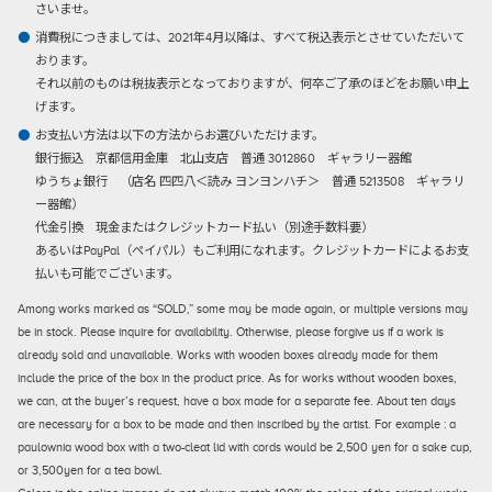
さいませ。
消費税につきましては、2021年4月以降は、すべて税込表示とさせていただいて
おります。
それ以前のものは税抜表示となっておりますが、何卒ご了承のほどをお願い申上
げます。
お支払い方法は以下の方法からお選びいただけます。
銀行振込
京都信用金庫 北山支店 普通 3012860 ギャラリー器館
ゆうちょ銀行 （店名 四四八＜読み ヨンヨンハチ＞ 普通 5213508 ギャラリ
ー器館）
代金引換
現金またはクレジットカード払い（別途手数料要）
あるいはPayPal（ペイパル）もご利用になれます。クレジットカードによるお支
払いも可能でございます。
Among works marked as “SOLD,” some may be made again, or multiple versions may
be in stock. Please inquire for availability. Otherwise, please forgive us if a work is
already sold and unavailable. Works with wooden boxes already made for them
include the price of the box in the product price. As for works without wooden boxes,
we can, at the buyer’s request, have a box made for a separate fee. About ten days
are necessary for a box to be made and then inscribed by the artist. For example : a
paulownia wood box with a two-cleat lid with cords would be 2,500 yen for a sake cup,
or 3,500yen for a tea bowl.