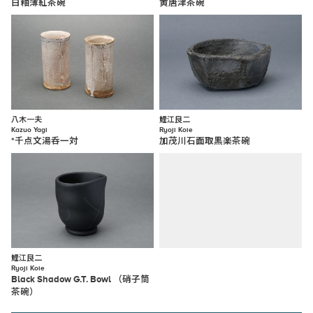
白釉薄紅茶碗
黄唐津茶碗
八木一夫
鯉江良二
Kazuo Yagi
Ryoji Koie
*千点文湯呑一対
加茂川石面取黒楽茶碗
鯉江良二
Ryoji Koie
Black Shadow G.T. Bowl （硝子筒
茶碗）