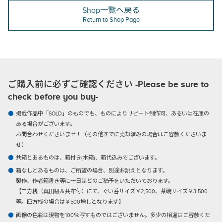
Shop一覧へ戻る
Return to Shop Page
ご購入前に必ずご確認ください -Please be sure to
check before you buy-
掲載作品中「SOLD」のものでも、ものによりリピート制作可、あるいは在庫の
ある場合がございます。
お問合わせくださいませ！（その他すでに売却済みの場合はご容赦くださいま
せ）
共箱とあるものは、箱付き(木箱)、箱代込みでございます。
箱なしとあるものは、ご所望の場合、別途お誂えとなります。
製作、作者箱書き等に十日ほどのご猶予をいただいております。
【二方桟（真田紐＆共布付）にて、ぐい呑サイズ￥2,500、茶碗サイズ￥3,500
等。四方桟の場合は￥500増しとなります】
画像の色彩は現物を100％写すものではございません。多少の相違はご容赦くだ