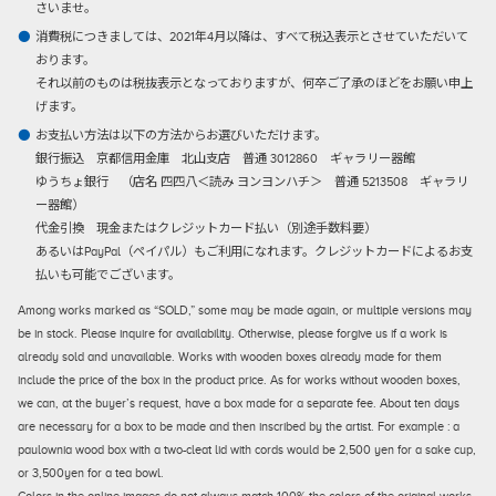
さいませ。
消費税につきましては、2021年4月以降は、すべて税込表示とさせていただいて
おります。
それ以前のものは税抜表示となっておりますが、何卒ご了承のほどをお願い申上
げます。
お支払い方法は以下の方法からお選びいただけます。
銀行振込
京都信用金庫 北山支店 普通 3012860 ギャラリー器館
ゆうちょ銀行 （店名 四四八＜読み ヨンヨンハチ＞ 普通 5213508 ギャラリ
ー器館）
代金引換
現金またはクレジットカード払い（別途手数料要）
あるいはPayPal（ペイパル）もご利用になれます。クレジットカードによるお支
払いも可能でございます。
Among works marked as “SOLD,” some may be made again, or multiple versions may
be in stock. Please inquire for availability. Otherwise, please forgive us if a work is
already sold and unavailable. Works with wooden boxes already made for them
include the price of the box in the product price. As for works without wooden boxes,
we can, at the buyer’s request, have a box made for a separate fee. About ten days
are necessary for a box to be made and then inscribed by the artist. For example : a
paulownia wood box with a two-cleat lid with cords would be 2,500 yen for a sake cup,
or 3,500yen for a tea bowl.
Colors in the online images do not always match 100% the colors of the original works.