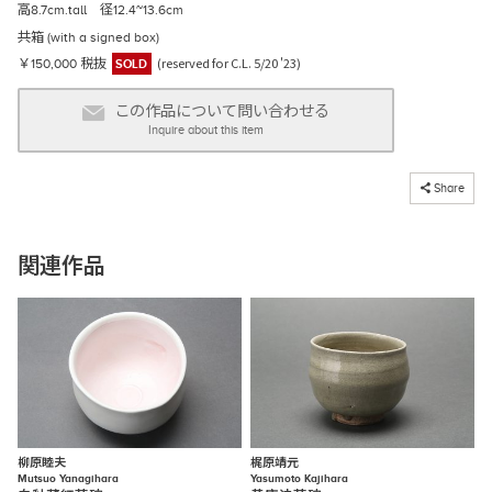
高8.7cm.tall 径12.4~13.6cm
共箱 (with a signed box)
(reserved for C.L. 5/20 '23)
￥150,000 税抜
SOLD
この作品について問い合わせる
Inquire about this item
コピーしました
Share
関連作品
柳原睦夫
梶原靖元
Mutsuo Yanagihara
Yasumoto Kajihara