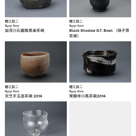
鯉江良二
鯉江良二
Ryoji Koie
Ryoji Koie
加茂川石面取黒楽茶碗
Black Shadow G.T. Bowl （硝子筒
茶碗）
鯉江良二
鯉江良二
Ryoji Koie
Ryoji Koie
天竺手玉造茶碗 2014
常願寺川黒茶碗2014