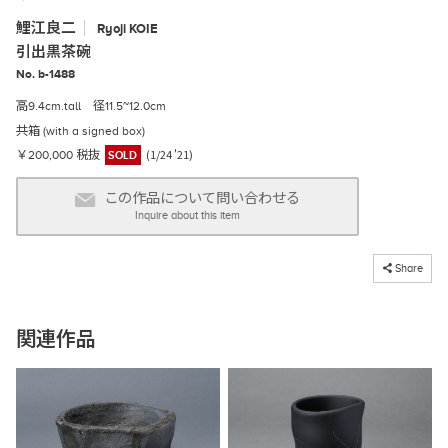
鯉江良二
Ryoji
KOIE
引出黒茶碗
No. b-1488
高9.4cm.tall 径11.5~12.0cm
共箱 (with a signed box)
(1/24 '21)
￥200,000 税抜
SOLD
この作品について問い合わせる
Inquire about this item
コピーしました
Share
関連作品