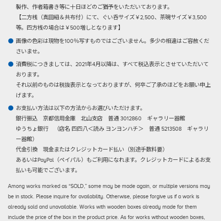
製作、作者箱書き等に十日ほどのご猶予をいただいております。
【二方桟（真田紐＆共布付）にて、ぐい呑サイズ￥2,500、茶碗サイズ￥3,500
等。四方桟の場合は￥500増しとなります】
画像の色彩は現物を100％写すものではございません。多少の相違はご容赦くだ
さいませ。
消費税につきましては、2021年4月以降は、すべて税込表示とさせていただいて
おります。
それ以前のものは税抜表示となっておりますが、何卒ご了承のほどをお願い申上
げます。
お支払い方法は以下の方法からお選びいただけます。
銀行振込
京都信用金庫 北山支店 普通 3012860 ギャラリー器館
ゆうちょ銀行 （店名 四四八＜読み ヨンヨンハチ＞ 普通 5213508 ギャラリ
ー器館）
代金引換
現金またはクレジットカード払い（別途手数料要）
あるいはPayPal（ペイパル）もご利用になれます。クレジットカードによるお支
払いも可能でございます。
Among works marked as “SOLD,” some may be made again, or multiple versions may
be in stock. Please inquire for availability. Otherwise, please forgive us if a work is
already sold and unavailable. Works with wooden boxes already made for them
include the price of the box in the product price. As for works without wooden boxes,