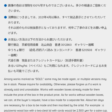
画像の色彩は現物を100％写すものではございません。多少の相違はご容赦くだ
さいませ。
消費税につきましては、2021年4月以降は、すべて税込表示とさせていただいて
おります。
それ以前のものは税抜表示となっておりますが、何卒ご了承のほどをお願い申上
げます。
お支払い方法は以下の方法からお選びいただけます。
銀行振込
京都信用金庫 北山支店 普通 3012860 ギャラリー器館
ゆうちょ銀行 （店名 四四八＜読み ヨンヨンハチ＞ 普通 5213508 ギャラリ
ー器館）
代金引換
現金またはクレジットカード払い（別途手数料要）
あるいはPayPal（ペイパル）もご利用になれます。クレジットカードによるお支
払いも可能でございます。
Among works marked as “SOLD,” some may be made again, or multiple versions may
be in stock. Please inquire for availability. Otherwise, please forgive us if a work is
already sold and unavailable. Works with wooden boxes already made for them
include the price of the box in the product price. As for works without wooden boxes,
we can, at the buyer’s request, have a box made for a separate fee. About ten days
are necessary for a box to be made and then inscribed by the artist. For example : a
paulownia wood box with a two-cleat lid with cords would be 2,500 yen for a sake cup,