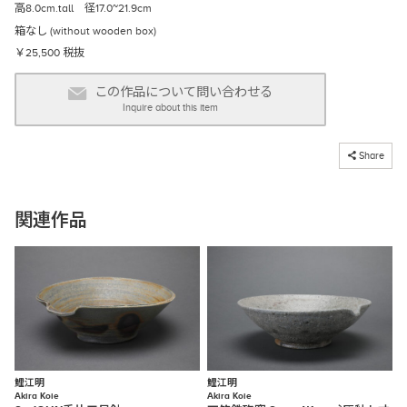
高8.0cm.tall 径17.0~21.9cm
箱なし (without wooden box)
￥25,500 税抜
この作品について問い合わせる
Inquire about this item
コピーしました
Share
関連作品
鯉江明
鯉江明
Akira Koie
Akira Koie