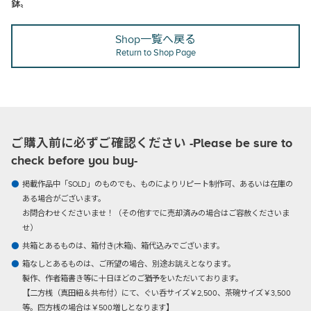
鉢〟
Shop一覧へ戻る
Return to Shop Page
ご購入前に必ずご確認ください -Please be sure to
check before you buy-
掲載作品中「SOLD」のものでも、ものによりリピート制作可、あるいは在庫の
ある場合がございます。
お問合わせくださいませ！（その他すでに売却済みの場合はご容赦くださいま
せ）
共箱とあるものは、箱付き(木箱)、箱代込みでございます。
箱なしとあるものは、ご所望の場合、別途お誂えとなります。
製作、作者箱書き等に十日ほどのご猶予をいただいております。
【二方桟（真田紐＆共布付）にて、ぐい呑サイズ￥2,500、茶碗サイズ￥3,500
等。四方桟の場合は￥500増しとなります】