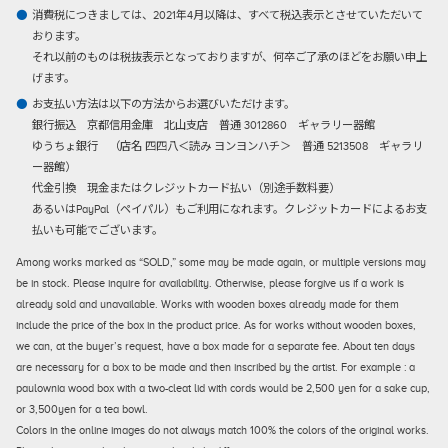
消費税につきましては、2021年4月以降は、すべて税込表示とさせていただいて
おります。
それ以前のものは税抜表示となっておりますが、何卒ご了承のほどをお願い申上
げます。
お支払い方法は以下の方法からお選びいただけます。
銀行振込
京都信用金庫 北山支店 普通 3012860 ギャラリー器館
ゆうちょ銀行 （店名 四四八＜読み ヨンヨンハチ＞ 普通 5213508 ギャラリ
ー器館）
代金引換
現金またはクレジットカード払い（別途手数料要）
あるいはPayPal（ペイパル）もご利用になれます。クレジットカードによるお支
払いも可能でございます。
Among works marked as “SOLD,” some may be made again, or multiple versions may
be in stock. Please inquire for availability. Otherwise, please forgive us if a work is
already sold and unavailable. Works with wooden boxes already made for them
include the price of the box in the product price. As for works without wooden boxes,
we can, at the buyer’s request, have a box made for a separate fee. About ten days
are necessary for a box to be made and then inscribed by the artist. For example : a
paulownia wood box with a two-cleat lid with cords would be 2,500 yen for a sake cup,
or 3,500yen for a tea bowl.
Colors in the online images do not always match 100% the colors of the original works.