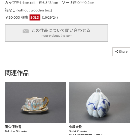
カップ高4.4cm.tall 径6.3~8.1cm ソーサ径10.1~10.2cm
箱なし (without wooden box)
(10/29 '24)
￥30,000 税抜
SOLD
この作品について問い合わせる
Inquire about this item
コピーしました
Share
関連作品
田久保静香
小坂大毅
Takubo Shizuka
Daiki Kosaka