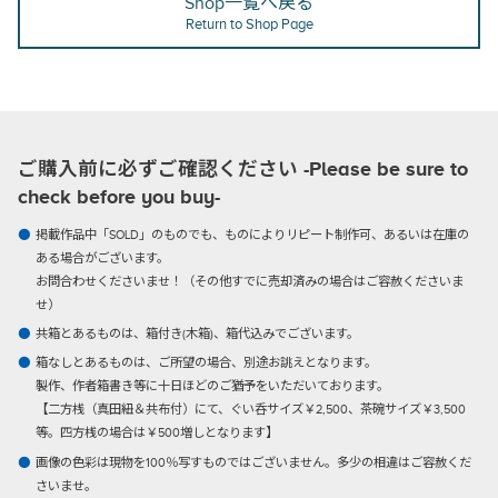
Shop一覧へ戻る
Return to Shop Page
ご購入前に必ずご確認ください -Please be sure to
check before you buy-
掲載作品中「SOLD」のものでも、ものによりリピート制作可、あるいは在庫の
ある場合がございます。
お問合わせくださいませ！（その他すでに売却済みの場合はご容赦くださいま
せ）
共箱とあるものは、箱付き(木箱)、箱代込みでございます。
箱なしとあるものは、ご所望の場合、別途お誂えとなります。
製作、作者箱書き等に十日ほどのご猶予をいただいております。
【二方桟（真田紐＆共布付）にて、ぐい呑サイズ￥2,500、茶碗サイズ￥3,500
等。四方桟の場合は￥500増しとなります】
画像の色彩は現物を100％写すものではございません。多少の相違はご容赦くだ
さいませ。