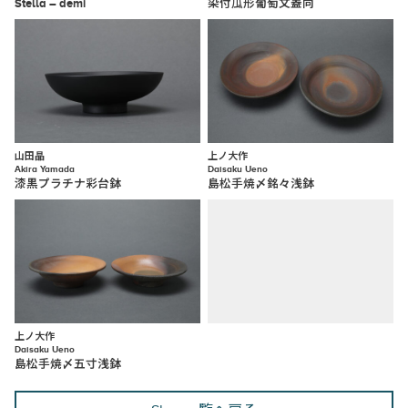
Stella – demi
染付瓜形葡萄文蓋向
山田晶
上ノ大作
Akira Yamada
Daisaku Ueno
漆黒プラチナ彩台鉢
島松手焼〆銘々浅鉢
上ノ大作
Daisaku Ueno
島松手焼〆五寸浅鉢