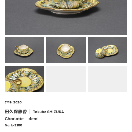
7/19. 2020
田久保静香
Takubo
SHIZUKA
Charlotte – demi
No. b-2186