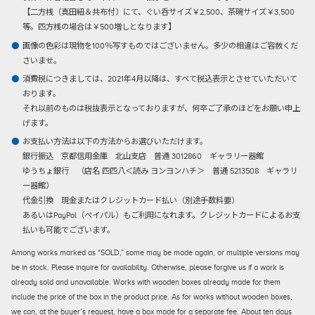
【二方桟（真田紐＆共布付）にて、ぐい呑サイズ￥2,500、茶碗サイズ￥3,500
等。四方桟の場合は￥500増しとなります】
画像の色彩は現物を100％写すものではございません。多少の相違はご容赦くだ
さいませ。
消費税につきましては、2021年4月以降は、すべて税込表示とさせていただいて
おります。
それ以前のものは税抜表示となっておりますが、何卒ご了承のほどをお願い申上
げます。
お支払い方法は以下の方法からお選びいただけます。
銀行振込
京都信用金庫 北山支店 普通 3012860 ギャラリー器館
ゆうちょ銀行 （店名 四四八＜読み ヨンヨンハチ＞ 普通 5213508 ギャラリ
ー器館）
代金引換
現金またはクレジットカード払い（別途手数料要）
あるいはPayPal（ペイパル）もご利用になれます。クレジットカードによるお支
払いも可能でございます。
Among works marked as “SOLD,” some may be made again, or multiple versions may
be in stock. Please inquire for availability. Otherwise, please forgive us if a work is
already sold and unavailable. Works with wooden boxes already made for them
include the price of the box in the product price. As for works without wooden boxes,
we can, at the buyer’s request, have a box made for a separate fee. About ten days