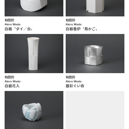
和田的
和田的
Akira Wada
Akira Wada
白器〝ダイ／台〟
白器香炉〝鳥かご〟
和田的
和田的
Akira Wada
Akira Wada
白器花入
銀彩ぐい呑