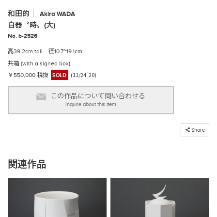
和田的
Akira
WADA
白器〝時〟(大)
No. b-2526
高39.2cm.tall 径10.7~19.1cm
共箱 (with a signed box)
(11/24 '20)
￥550,000 税抜
SOLD
この作品について問い合わせる
Inquire about this item
コピーしました
Share
関連作品