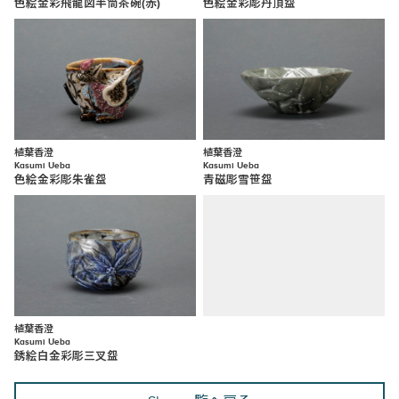
色絵金彩飛龍図半筒茶碗(赤)
色絵金彩彫丹頂盌
植葉香澄
植葉香澄
Kasumi Ueba
Kasumi Ueba
色絵金彩彫朱雀盌
青磁彫雪笹盌
植葉香澄
Kasumi Ueba
銹絵白金彩彫三叉盌