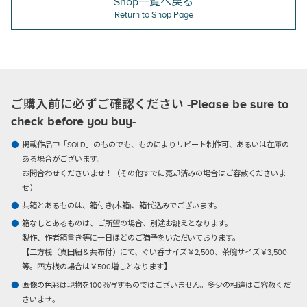
Shop一覧へ戻る
Return to Shop Page
ご購入前に必ずご確認ください -Please be sure to
check before you buy-
掲載作品中「SOLD」のものでも、ものによりリピート制作可、あるいは在庫の
ある場合がございます。
お問合わせくださいませ！（その他すでに売却済みの場合はご容赦くださいま
せ）
共箱とあるものは、箱付き(木箱)、箱代込みでございます。
箱なしとあるものは、ご所望の場合、別途お誂えとなります。
製作、作者箱書き等に十日ほどのご猶予をいただいております。
【二方桟（真田紐＆共布付）にて、ぐい呑サイズ￥2,500、茶碗サイズ￥3,500
等。四方桟の場合は￥500増しとなります】
画像の色彩は現物を100％写すものではございません。多少の相違はご容赦くだ
さいませ。