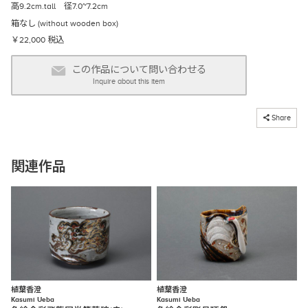
高9.2cm.tall 径7.0~7.2cm
箱なし (without wooden box)
￥22,000 税込
この作品について問い合わせる
Inquire about this item
コピーしました
Share
関連作品
植葉香澄
植葉香澄
Kasumi Ueba
Kasumi Ueba