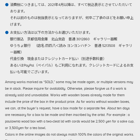
消費税につきましては、2021年4月以降は、すべて税込表示とさせていただいて
おります。
それ以前のものは税抜表示となっておりますが、何卒ご了承のほどをお願い申上
げます。
お支払い方法は以下の方法からお選びいただけます。
銀行振込
京都信用金庫 北山支店 普通 3012860 ギャラリー器館
ゆうちょ銀行 （店名 四四八＜読み ヨンヨンハチ＞ 普通 5213508 ギャラリ
ー器館）
代金引換
現金またはクレジットカード払い（別途手数料要）
あるいはPayPal（ペイパル）もご利用になれます。クレジットカードによるお支
払いも可能でございます。
Among works marked as “SOLD,” some may be made again, or multiple versions may
be in stock. Please inquire for availability. Otherwise, please forgive us if a work is
already sold and unavailable. Works with wooden boxes already made for them
include the price of the box in the product price. As for works without wooden boxes,
we can, at the buyer’s request, have a box made for a separate fee. About ten days
are necessary for a box to be made and then inscribed by the artist. For example : a
paulownia wood box with a two-cleat lid with cords would be 2,500 yen for a sake cup,
or 3,500yen for a tea bowl.
Colors in the online images do not always match 100% the colors of the original works.