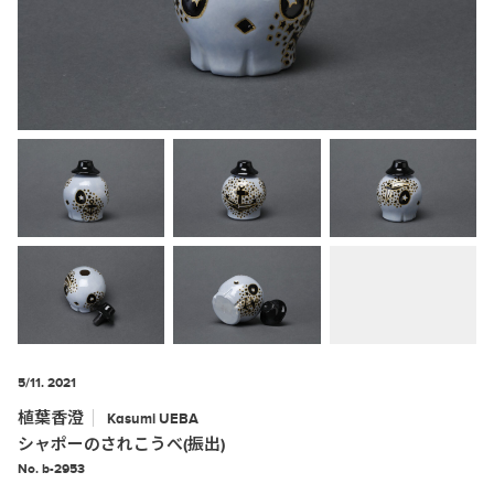
5/11. 2021
植葉香澄
Kasumi
UEBA
シャポーのされこうべ(振出)
No. b-2953