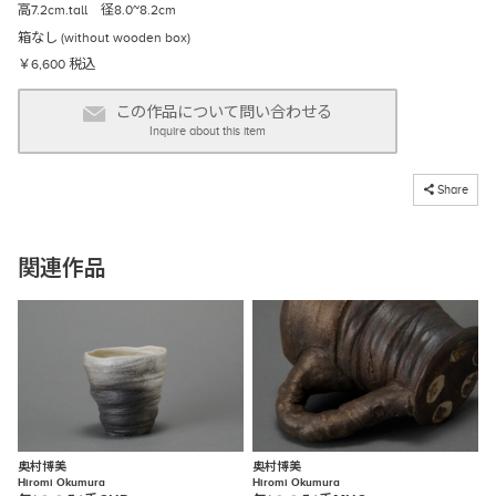
高7.2cm.tall 径8.0~8.2cm
箱なし (without wooden box)
￥6,600 税込
この作品について問い合わせる
Inquire about this item
コピーしました
Share
関連作品
奥村博美
奥村博美
Hiromi Okumura
Hiromi Okumura