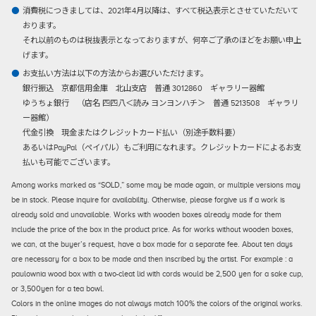
消費税につきましては、2021年4月以降は、すべて税込表示とさせていただいて
おります。
それ以前のものは税抜表示となっておりますが、何卒ご了承のほどをお願い申上
げます。
お支払い方法は以下の方法からお選びいただけます。
銀行振込
京都信用金庫 北山支店 普通 3012860 ギャラリー器館
ゆうちょ銀行 （店名 四四八＜読み ヨンヨンハチ＞ 普通 5213508 ギャラリ
ー器館）
代金引換
現金またはクレジットカード払い（別途手数料要）
あるいはPayPal（ペイパル）もご利用になれます。クレジットカードによるお支
払いも可能でございます。
Among works marked as “SOLD,” some may be made again, or multiple versions may
be in stock. Please inquire for availability. Otherwise, please forgive us if a work is
already sold and unavailable. Works with wooden boxes already made for them
include the price of the box in the product price. As for works without wooden boxes,
we can, at the buyer’s request, have a box made for a separate fee. About ten days
are necessary for a box to be made and then inscribed by the artist. For example : a
paulownia wood box with a two-cleat lid with cords would be 2,500 yen for a sake cup,
or 3,500yen for a tea bowl.
Colors in the online images do not always match 100% the colors of the original works.