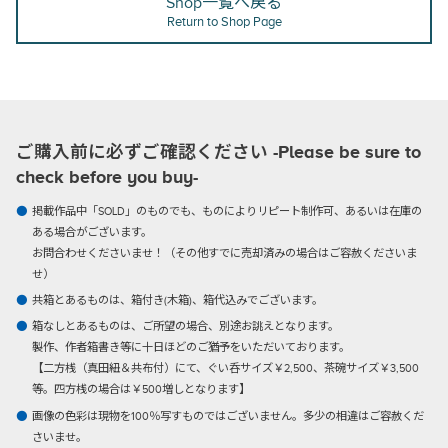
Shop一覧へ戻る
Return to Shop Page
ご購入前に必ずご確認ください -Please be sure to
check before you buy-
掲載作品中「SOLD」のものでも、ものによりリピート制作可、あるいは在庫の
ある場合がございます。
お問合わせくださいませ！（その他すでに売却済みの場合はご容赦くださいま
せ）
共箱とあるものは、箱付き(木箱)、箱代込みでございます。
箱なしとあるものは、ご所望の場合、別途お誂えとなります。
製作、作者箱書き等に十日ほどのご猶予をいただいております。
【二方桟（真田紐＆共布付）にて、ぐい呑サイズ￥2,500、茶碗サイズ￥3,500
等。四方桟の場合は￥500増しとなります】
画像の色彩は現物を100％写すものではございません。多少の相違はご容赦くだ
さいませ。