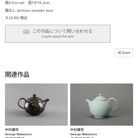
高9.7cm.tall 径7.8~13.2cm
箱なし (without wooden box)
￥23,100 税込
この作品について問い合わせる
Inquire about this item
コピーしました
Share
関連作品
中村譲司
中村譲司
George Nakamura
George Nakamura