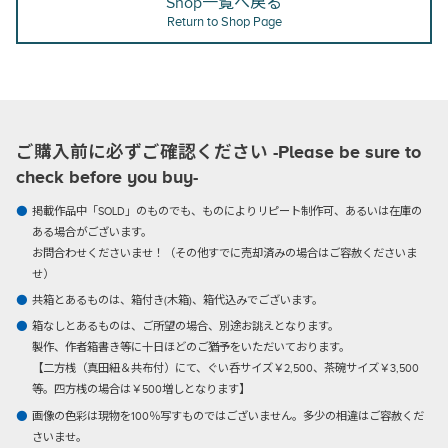
Shop一覧へ戻る
Return to Shop Page
ご購入前に必ずご確認ください -Please be sure to
check before you buy-
掲載作品中「SOLD」のものでも、ものによりリピート制作可、あるいは在庫の
ある場合がございます。
お問合わせくださいませ！（その他すでに売却済みの場合はご容赦くださいま
せ）
共箱とあるものは、箱付き(木箱)、箱代込みでございます。
箱なしとあるものは、ご所望の場合、別途お誂えとなります。
製作、作者箱書き等に十日ほどのご猶予をいただいております。
【二方桟（真田紐＆共布付）にて、ぐい呑サイズ￥2,500、茶碗サイズ￥3,500
等。四方桟の場合は￥500増しとなります】
画像の色彩は現物を100％写すものではございません。多少の相違はご容赦くだ
さいませ。