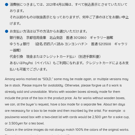
消費税につきましては、2021年4月以降は、すべて税込表示とさせていただいて
おります。
それ以前のものは税抜表示となっておりますが、何卒ご了承のほどをお願い申上
げます。
お支払い方法は以下の方法からお選びいただけます。
銀行振込
京都信用金庫 北山支店 普通 3012860 ギャラリー器館
ゆうちょ銀行 （店名 四四八＜読み ヨンヨンハチ＞ 普通 5213508 ギャラリ
ー器館）
代金引換
現金またはクレジットカード払い（別途手数料要）
あるいはPayPal（ペイパル）もご利用になれます。クレジットカードによるお支
払いも可能でございます。
Among works marked as “SOLD,” some may be made again, or multiple versions may
be in stock. Please inquire for availability. Otherwise, please forgive us if a work is
already sold and unavailable. Works with wooden boxes already made for them
include the price of the box in the product price. As for works without wooden boxes,
we can, at the buyer’s request, have a box made for a separate fee. About ten days
are necessary for a box to be made and then inscribed by the artist. For example : a
paulownia wood box with a two-cleat lid with cords would be 2,500 yen for a sake cup,
or 3,500yen for a tea bowl.
Colors in the online images do not always match 100% the colors of the original works.