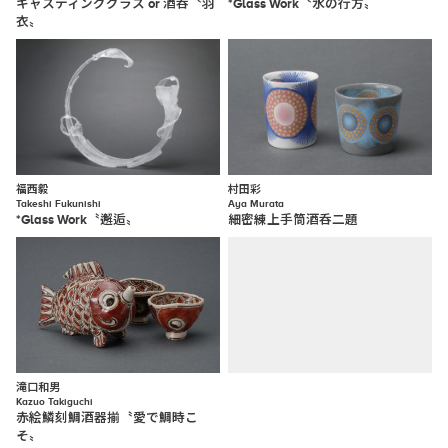
キャスティンググラス or 酒呑〝羽
*Glass Work〝水の行方〟
衣〟
福西毅
村田彩
Takeshi Fukunishi
Aya Murata
*Glass Work〝邂逅〟
細密練上手筒酒呑二題
滝口和男
Kazuo Takiguchi
赤絵鱗刻鯛酒器揃〝愛で鯛時こ
そ〟