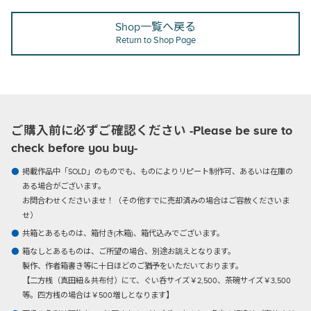
Shop一覧へ戻る
Return to Shop Page
ご購入前に必ずご確認ください -Please be sure to
check before you buy-
掲載作品中「SOLD」のものでも、ものによりリピート制作可、あるいは在庫の
ある場合がございます。
お問合わせくださいませ！（その他すでに売却済みの場合はご容赦くださいま
せ）
共箱とあるものは、箱付き(木箱)、箱代込みでございます。
箱なしとあるものは、ご所望の場合、別途お誂えとなります。
製作、作者箱書き等に十日ほどのご猶予をいただいております。
【二方桟（真田紐＆共布付）にて、ぐい呑サイズ￥2,500、茶碗サイズ￥3,500
等。四方桟の場合は￥500増しとなります】