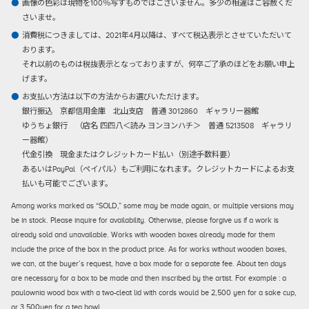
画像の色彩は現物を100％写すものではございません。多少の相違はご容赦くだ
さいませ。
消費税につきましては、2021年4月以降は、すべて税込表示とさせていただいて
おります。
それ以前のものは税抜表示となっておりますが、何卒ご了承のほどをお願い申上
げます。
お支払い方法は以下の方法からお選びいただけます。
銀行振込
京都信用金庫 北山支店 普通 3012860 ギャラリー器館
ゆうちょ銀行 （店名 四四八＜読み ヨンヨンハチ＞ 普通 5213508 ギャラリ
ー器館）
代金引換
現金またはクレジットカード払い（別途手数料要）
あるいはPayPal（ペイパル）もご利用になれます。クレジットカードによるお支
払いも可能でございます。
Among works marked as “SOLD,” some may be made again, or multiple versions may
be in stock. Please inquire for availability. Otherwise, please forgive us if a work is
already sold and unavailable. Works with wooden boxes already made for them
include the price of the box in the product price. As for works without wooden boxes,
we can, at the buyer’s request, have a box made for a separate fee. About ten days
are necessary for a box to be made and then inscribed by the artist. For example : a
paulownia wood box with a two-cleat lid with cords would be 2,500 yen for a sake cup,
or 3,500yen for a tea bowl.