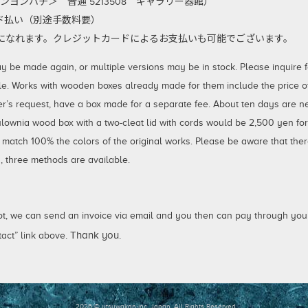
ンヨンハチ＞ 普通 5213508 ギャラリー器館）
払い（別途手数料要）
利用になれます。クレジットカードによるお支払いも可能でございます。
 made again, or multiple versions may be in stock. Please inquire for
le. Works with wooden boxes already made for them include the price of 
er’s request, have a box made for a separate fee. About ten days are 
aulownia wood box with a two-cleat lid with cords would be 2,500 yen fo
 match 100% the colors of the original works. Please be aware that ther
 three methods are available.
not, we can send an invoice via email and you then can pay through your
. Thank you.
act” link above
2026 © utsuwakan inc, Japan.
All Rights Reserved.