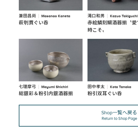
兼田昌尚
滝口和男
Masanao Kaneta
Kazuo Takiguchi
萩刳貫ぐい呑
赤絵鱗刻鯛酒器揃〝愛
時こそ〟
七理摩弓
田中孝太
Mayumi Shichiri
Kota Tanaka
総銀彩＆粉引内銀酒器揃
粉引双耳ぐい呑
Shop一覧へ戻る
Return to Shop Page