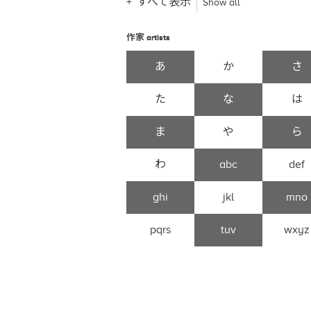
すべて表示
Show all
作家
artists
あ
か
さ
た
な
は
ま
や
ら
わ
abc
def
ghi
jkl
mno
pqrs
tuv
wxyz