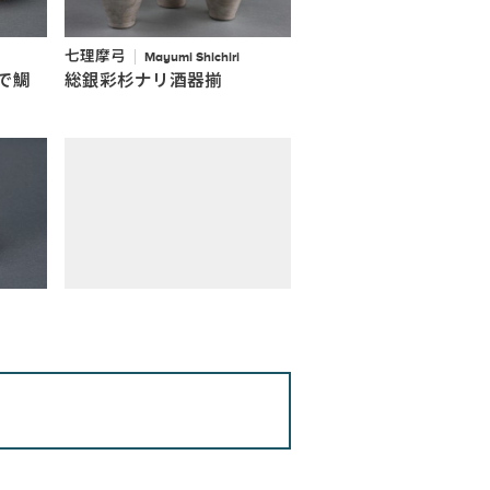
七理摩弓
Mayumi Shichiri
で鯛
総銀彩杉ナリ酒器揃