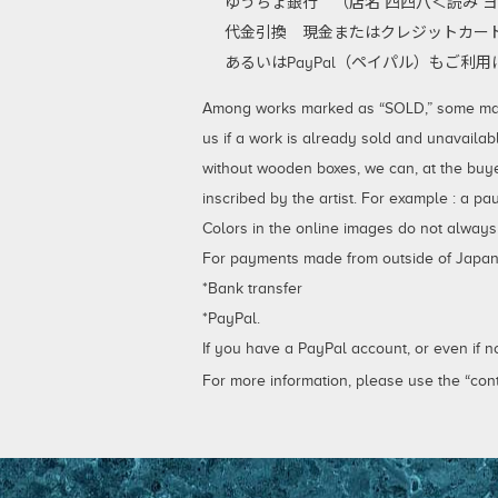
ゆうちょ銀行 （店名 四四八＜読み ヨ
代金引換
現金またはクレジットカード
あるいはPayPal（ペイパル）もご
Among works marked as “SOLD,” some may be
us if a work is already sold and unavailab
without wooden boxes, we can, at the buy
inscribed by the artist. For example : a p
Colors in the online images do not always
For payments made from outside of Japan,
*Bank transfer
*PayPal.
If you have a PayPal account, or even if 
For more information, please use the “cont