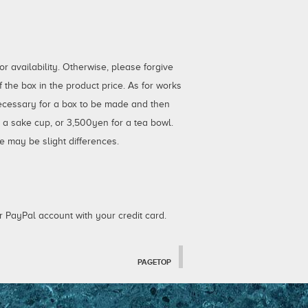
 availability. Otherwise, please forgive
the box in the product price. As for works
necessary for a box to be made and then
r a sake cup, or 3,500yen for a tea bowl.
e may be slight differences.
 PayPal account with your credit card.
PAGETOP