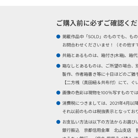
ご購入前に必ずご確認ください -Plea
掲載作品中「SOLD」のものでも、も
お問合わせくださいませ！（その他す
共箱とあるものは、箱付き(木箱)、箱
箱なしとあるものは、ご所望の場合、
製作、作者箱書き等に十日ほどのご猶
【二方桟（真田紐＆共布付）にて、ぐい呑
画像の色彩は現物を100％写すもので
消費税につきましては、2021年4月
それ以前のものは税抜表示となってお
お支払い方法は以下の方法からお選び
銀行振込
京都信用金庫 北山支店 普通