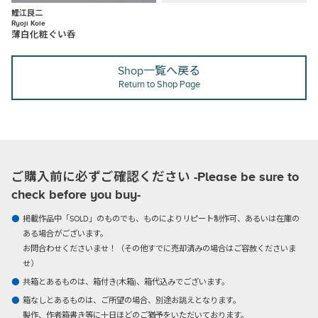
鯉江良二
Ryoji Koie
薄白化粧ぐい呑
Shop一覧へ戻る
Return to Shop Page
ご購入前に必ずご確認ください -Please be sure to
check before you buy-
掲載作品中「SOLD」のものでも、ものによりリピート制作可、あるいは在庫の
ある場合がございます。
お問合わせくださいませ！（その他すでに売却済みの場合はご容赦くださいま
せ）
共箱とあるものは、箱付き(木箱)、箱代込みでございます。
箱なしとあるものは、ご所望の場合、別途お誂えとなります。
製作、作者箱書き等に十日ほどのご猶予をいただいております。