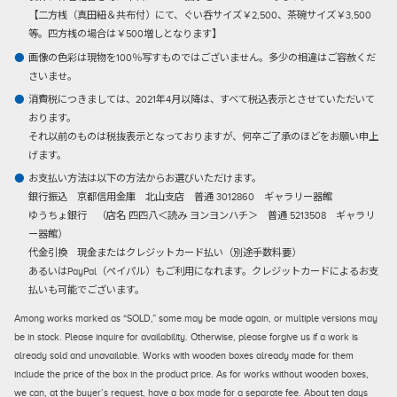
【二方桟（真田紐＆共布付）にて、ぐい呑サイズ￥2,500、茶碗サイズ￥3,500
等。四方桟の場合は￥500増しとなります】
画像の色彩は現物を100％写すものではございません。多少の相違はご容赦くだ
さいませ。
消費税につきましては、2021年4月以降は、すべて税込表示とさせていただいて
おります。
それ以前のものは税抜表示となっておりますが、何卒ご了承のほどをお願い申上
げます。
お支払い方法は以下の方法からお選びいただけます。
銀行振込
京都信用金庫 北山支店 普通 3012860 ギャラリー器館
ゆうちょ銀行 （店名 四四八＜読み ヨンヨンハチ＞ 普通 5213508 ギャラリ
ー器館）
代金引換
現金またはクレジットカード払い（別途手数料要）
あるいはPayPal（ペイパル）もご利用になれます。クレジットカードによるお支
払いも可能でございます。
Among works marked as “SOLD,” some may be made again, or multiple versions may
be in stock. Please inquire for availability. Otherwise, please forgive us if a work is
already sold and unavailable. Works with wooden boxes already made for them
include the price of the box in the product price. As for works without wooden boxes,
we can, at the buyer’s request, have a box made for a separate fee. About ten days