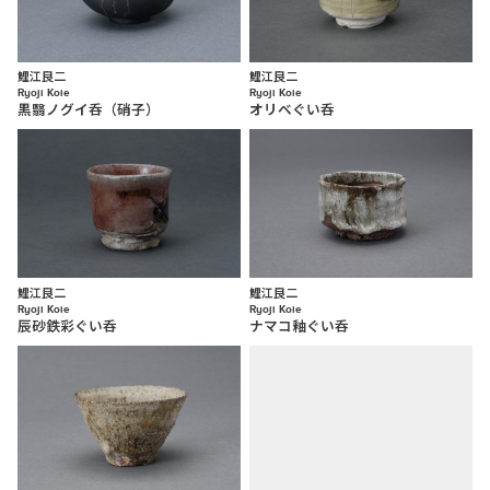
鯉江良二
鯉江良二
Ryoji Koie
Ryoji Koie
黒翳ノグイ呑（硝子）
オリベぐい呑
鯉江良二
鯉江良二
Ryoji Koie
Ryoji Koie
辰砂鉄彩ぐい呑
ナマコ釉ぐい呑