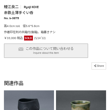
鯉江良二
Ryoji
KOIE
赤鉄土薄手ぐい呑
No. b-3875
高4.0cm.tall 径5.6~5.8cm
作者印在判の共箱付(後箱)、箱書きナシ
(5/14 '22)
￥33,000 税込
SOLD
この作品について問い合わせる
Inquire about this item
コピーしました
Share
関連作品