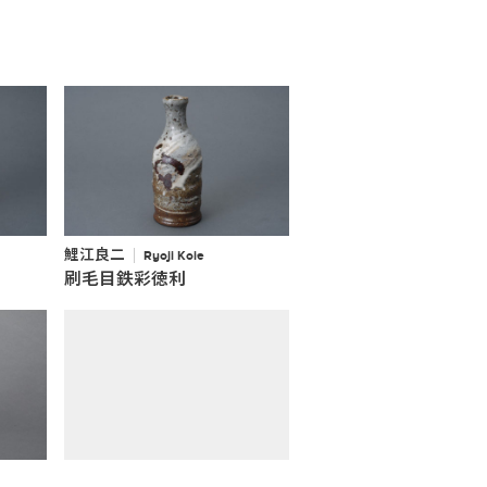
鯉江良二
Ryoji Koie
刷毛目鉄彩徳利