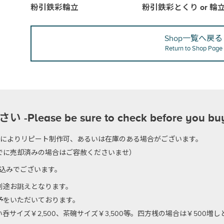
粉引鉄彩輪立
粉引鉄彩とくり or 輪
Shop一覧へ戻る
Return to Shop Page
se be sure to check before you bu
のによりリピート制作可、あるいは在庫のある場合がございます。
でに売却済みの場合はご容赦くださいませ）
代込みでございます。
別途お誂えとなります。
予をいただいております。
サイズ￥2,500、茶碗サイズ￥3,500等。四方桟の場合は￥500増