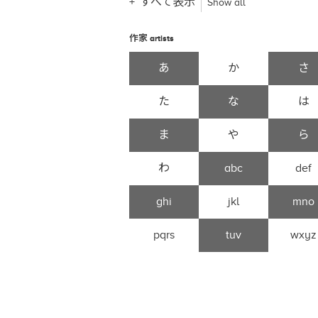
すべて表示
Show all
作家
artists
あ
か
さ
た
な
は
ま
や
ら
わ
abc
def
ghi
jkl
mno
pqrs
tuv
wxyz