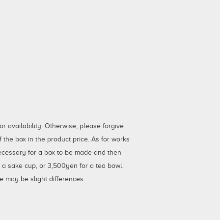
 availability. Otherwise, please forgive
the box in the product price. As for works
necessary for a box to be made and then
r a sake cup, or 3,500yen for a tea bowl.
e may be slight differences.