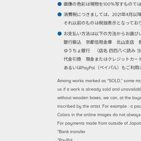
画像の色彩は現物を100％写すもので
消費税につきましては、2021年4月
それ以前のものは税抜表示となってお
お支払い方法は以下の方法からお選び
銀行振込
京都信用金庫 北山支店 普通
ゆうちょ銀行 （店名 四四八＜読み ヨ
代金引換
現金またはクレジットカード
あるいはPayPal（ペイパル）もご
Among works marked as “SOLD,” some may be
us if a work is already sold and unavailab
without wooden boxes, we can, at the buy
inscribed by the artist. For example : a p
Colors in the online images do not always
For payments made from outside of Japan,
*Bank transfer
*PayPal.