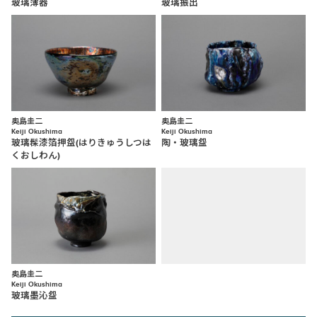
玻璃薄器
玻璃振出
奥島圭二
奥島圭二
Keiji Okushima
Keiji Okushima
玻璃髹漆箔押盌(はりきゅうしつは
陶・玻璃盌
くおしわん)
奥島圭二
Keiji Okushima
玻璃墨沁盌