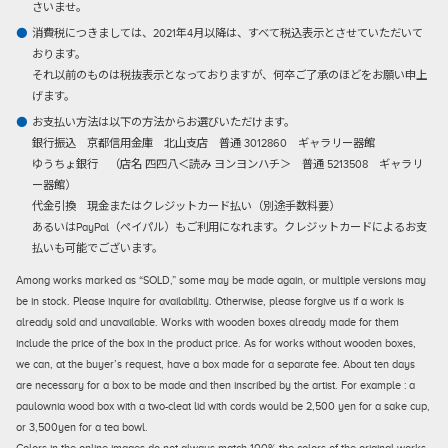
さいませ。
消費税につきましては、2021年4月以降は、すべて税込表示とさせていただいて
おります。
それ以前のものは税抜表示となっておりますが、何卒ご了承のほどをお願い申上
げます。
お支払い方法は以下の方法からお選びいただけます。
銀行振込
京都信用金庫 北山支店 普通 3012860 ギャラリー器館
ゆうちょ銀行 （店名 四四八＜読み ヨンヨンハチ＞ 普通 5213508 ギャラリ
ー器館）
代金引換
現金またはクレジットカード払い（別途手数料要）
あるいはPayPal（ペイパル）もご利用になれます。クレジットカードによるお支
払いも可能でございます。
Among works marked as “SOLD,” some may be made again, or multiple versions may
be in stock. Please inquire for availability. Otherwise, please forgive us if a work is
already sold and unavailable. Works with wooden boxes already made for them
include the price of the box in the product price. As for works without wooden boxes,
we can, at the buyer’s request, have a box made for a separate fee. About ten days
are necessary for a box to be made and then inscribed by the artist. For example : a
paulownia wood box with a two-cleat lid with cords would be 2,500 yen for a sake cup,
or 3,500yen for a tea bowl.
Colors in the online images do not always match 100% the colors of the original works.