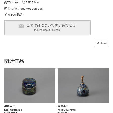
高7.7cm.tall 径5.5~5.6cm
箱なし (without wooden box)
￥16,500 税込
この作品について問い合わせる
Inquire about this item
コピーしました
Share
関連作品
奥島圭二
奥島圭二
Keiji Okushima
Keiji Okushima