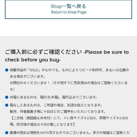
Shop一覧へ戻る
Return to Shop Page
ご購入前に必ずご確認ください -Please be sure to
check before you buy-
掲載作品中「SOLD」のものでも、ものによりリピート制作可、あるいは在庫の
ある場合がございます。
お問合わせくださいませ！（その他すでに売却済みの場合はご容赦くださいま
せ）
共箱とあるものは、箱付き(木箱)、箱代込みでございます。
箱なしとあるものは、ご所望の場合、別途お誂えとなります。
製作、作者箱書き等に十日ほどのご猶予をいただいております。
【二方桟（真田紐＆共布付）にて、ぐい呑サイズ￥2,500、茶碗サイズ￥3,500
等。四方桟の場合は￥500増しとなります】
画像の色彩は現物を100％写すものではございません。多少の相違はご容赦くだ