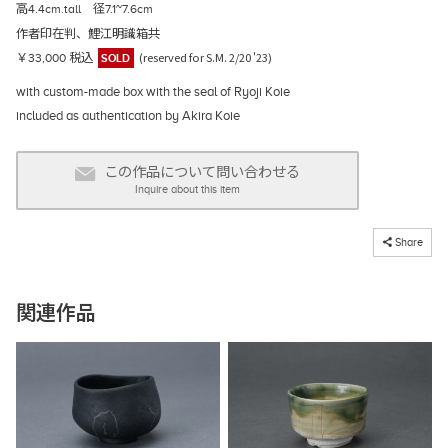
高4.4cm.tall 径7.1~7.6cm
作者印在判、鯉江明識箱共
(reserved for S.M. 2/20 '23)
￥33,000 税込
SOLD
with custom-made box with the seal of Ryoji Koie
included as authentication by Akira Koie
この作品について問い合わせる
Inquire about this item
コピーしました
Share
関連作品