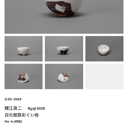
2/20. 2023
鯉江良二
Ryoji
KOIE
白化粧鉄彩ぐい呑
No. b-4592