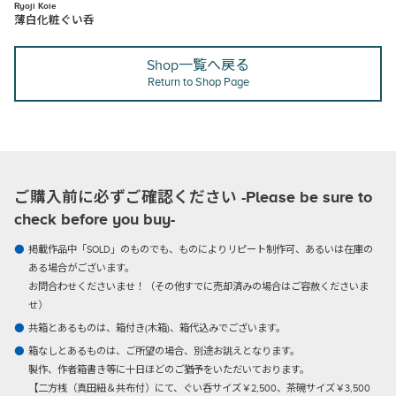
Ryoji Koie
薄白化粧ぐい呑
Shop一覧へ戻る
Return to Shop Page
ご購入前に必ずご確認ください -Please be sure to
check before you buy-
掲載作品中「SOLD」のものでも、ものによりリピート制作可、あるいは在庫の
ある場合がございます。
お問合わせくださいませ！（その他すでに売却済みの場合はご容赦くださいま
せ）
共箱とあるものは、箱付き(木箱)、箱代込みでございます。
箱なしとあるものは、ご所望の場合、別途お誂えとなります。
製作、作者箱書き等に十日ほどのご猶予をいただいております。
【二方桟（真田紐＆共布付）にて、ぐい呑サイズ￥2,500、茶碗サイズ￥3,500