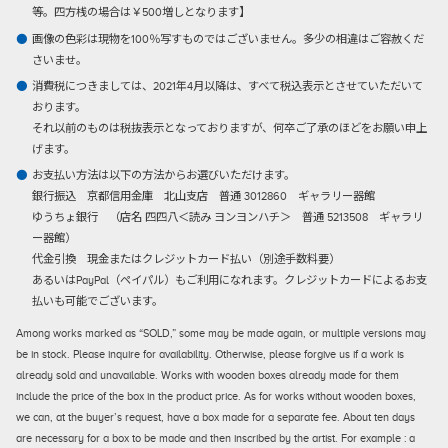
等。四方桟の場合は￥500増しとなります】
画像の色彩は現物を100％写すものではございません。多少の相違はご容赦くだ
さいませ。
消費税につきましては、2021年4月以降は、すべて税込表示とさせていただいて
おります。
それ以前のものは税抜表示となっておりますが、何卒ご了承のほどをお願い申上
げます。
お支払い方法は以下の方法からお選びいただけます。
銀行振込
京都信用金庫 北山支店 普通 3012860 ギャラリー器館
ゆうちょ銀行 （店名 四四八＜読み ヨンヨンハチ＞ 普通 5213508 ギャラリ
ー器館）
代金引換
現金またはクレジットカード払い（別途手数料要）
あるいはPayPal（ペイパル）もご利用になれます。クレジットカードによるお支
払いも可能でございます。
Among works marked as “SOLD,” some may be made again, or multiple versions may
be in stock. Please inquire for availability. Otherwise, please forgive us if a work is
already sold and unavailable. Works with wooden boxes already made for them
include the price of the box in the product price. As for works without wooden boxes,
we can, at the buyer’s request, have a box made for a separate fee. About ten days
are necessary for a box to be made and then inscribed by the artist. For example : a