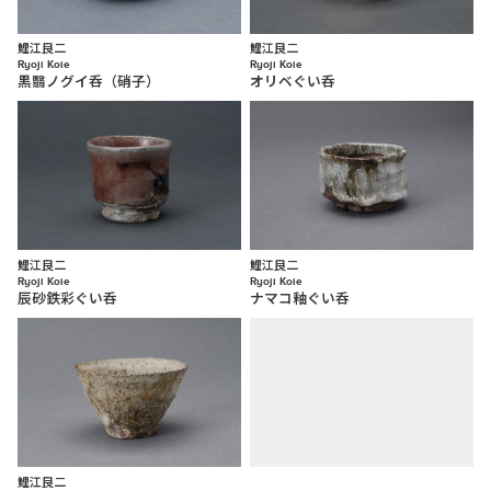
鯉江良二
鯉江良二
Ryoji Koie
Ryoji Koie
黒翳ノグイ呑（硝子）
オリベぐい呑
鯉江良二
鯉江良二
Ryoji Koie
Ryoji Koie
辰砂鉄彩ぐい呑
ナマコ釉ぐい呑
鯉江良二