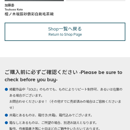
加藤委
Tsubusa Kato
樅ノ木坂辰砂鉄彩白刷毛茶碗
Shop一覧へ戻る
Return to Shop Page
ご購入前に必ずご確認ください -Please be sure to
check before you buy-
掲載作品中「SOLD」のものでも、ものによりリピート制作可、あるいは在庫の
ある場合がございます。
お問合わせくださいませ！（その他すでに売却済みの場合はご容赦くださいま
せ）
共箱とあるものは、箱付き(木箱)、箱代込みでございます。
箱なしとあるものは、ご所望の場合、別途お誂えとなります。
製作、作者箱書き等に十日ほどのご猶予をいただいております。