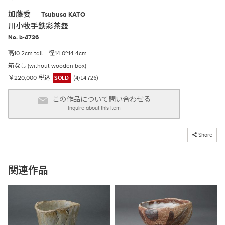
加藤委
Tsubusa
KATO
川小牧手鉄彩茶盌
No. b-4726
高10.2cm.tall 径14.0~14.4cm
箱なし (without wooden box)
(4/14 726)
￥220,000 税込
SOLD
この作品について問い合わせる
Inquire about this item
コピーしました
Share
関連作品