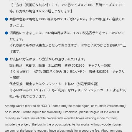
【二方桟（真田紐＆共布付）にて、ぐい呑サイズ￥2,500、茶碗サイズ￥3,500
等。四方桟の場合は￥500増しとなります】
画像の色彩は現物を100％写すものではございません。多少の相違はご容赦くだ
さいませ。
消費税につきましては、2021年4月以降は、すべて税込表示とさせていただいて
おります。
それ以前のものは税抜表示となっておりますが、何卒ご了承のほどをお願い申上
げます。
お支払い方法は以下の方法からお選びいただけます。
銀行振込
京都信用金庫 北山支店 普通 3012860 ギャラリー器館
ゆうちょ銀行 （店名 四四八＜読み ヨンヨンハチ＞ 普通 5213508 ギャラリ
ー器館）
代金引換
現金またはクレジットカード払い（別途手数料要）
あるいはPayPal（ペイパル）もご利用になれます。クレジットカードによるお支
払いも可能でございます。
Among works marked as “SOLD,” some may be made again, or multiple versions may
be in stock. Please inquire for availability. Otherwise, please forgive us if a work is
already sold and unavailable. Works with wooden boxes already made for them
include the price of the box in the product price. As for works without wooden boxes,
we can, at the buyer’s request, have a box made for a separate fee. About ten days