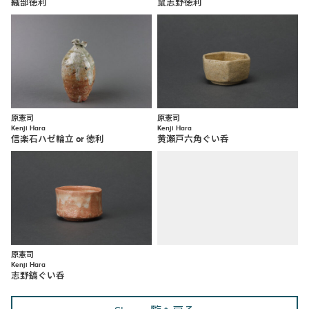
織部徳利
鼠志野徳利
原憲司
原憲司
Kenji Hara
Kenji Hara
信楽石ハゼ輪立 or 徳利
黄瀬戸六角ぐい呑
原憲司
Kenji Hara
志野鎬ぐい呑