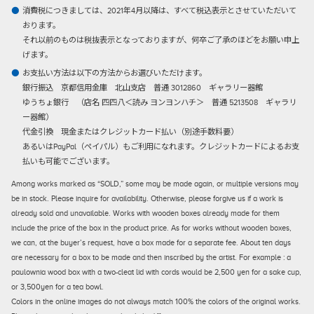
消費税につきましては、2021年4月以降は、すべて税込表示とさせていただいて
おります。
それ以前のものは税抜表示となっておりますが、何卒ご了承のほどをお願い申上
げます。
お支払い方法は以下の方法からお選びいただけます。
銀行振込
京都信用金庫 北山支店 普通 3012860 ギャラリー器館
ゆうちょ銀行 （店名 四四八＜読み ヨンヨンハチ＞ 普通 5213508 ギャラリ
ー器館）
代金引換
現金またはクレジットカード払い（別途手数料要）
あるいはPayPal（ペイパル）もご利用になれます。クレジットカードによるお支
払いも可能でございます。
Among works marked as “SOLD,” some may be made again, or multiple versions may
be in stock. Please inquire for availability. Otherwise, please forgive us if a work is
already sold and unavailable. Works with wooden boxes already made for them
include the price of the box in the product price. As for works without wooden boxes,
we can, at the buyer’s request, have a box made for a separate fee. About ten days
are necessary for a box to be made and then inscribed by the artist. For example : a
paulownia wood box with a two-cleat lid with cords would be 2,500 yen for a sake cup,
or 3,500yen for a tea bowl.
Colors in the online images do not always match 100% the colors of the original works.