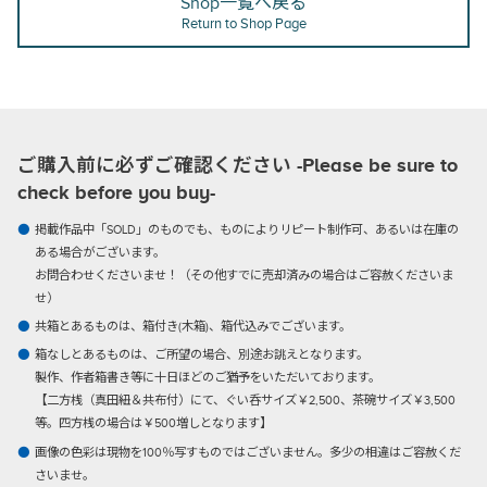
Shop一覧へ戻る
Return to Shop Page
ご購入前に必ずご確認ください -Please be sure to
check before you buy-
掲載作品中「SOLD」のものでも、ものによりリピート制作可、あるいは在庫の
ある場合がございます。
お問合わせくださいませ！（その他すでに売却済みの場合はご容赦くださいま
せ）
共箱とあるものは、箱付き(木箱)、箱代込みでございます。
箱なしとあるものは、ご所望の場合、別途お誂えとなります。
製作、作者箱書き等に十日ほどのご猶予をいただいております。
【二方桟（真田紐＆共布付）にて、ぐい呑サイズ￥2,500、茶碗サイズ￥3,500
等。四方桟の場合は￥500増しとなります】
画像の色彩は現物を100％写すものではございません。多少の相違はご容赦くだ
さいませ。