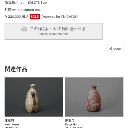
高12.5cm.tall 径6.3~6.5cm
共箱 (with a signed box)
(reserved for Y.M. 3/6 '26)
￥220,000 税込
SOLD
この作品について問い合わせる
Inquire about this item
コピーしました
Share
関連作品
原憲司
原憲司
Kenji Hara
Kenji Hara