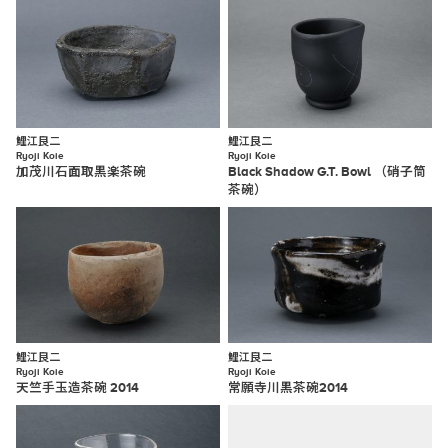
鯉江良二
鯉江良二
Ryoji Koie
Ryoji Koie
加茂川石面取黒楽茶碗
Black Shadow G.T. Bowl （硝子筒
茶碗）
鯉江良二
鯉江良二
Ryoji Koie
Ryoji Koie
天竺手玉造茶碗 2014
常願寺川黒茶碗2014