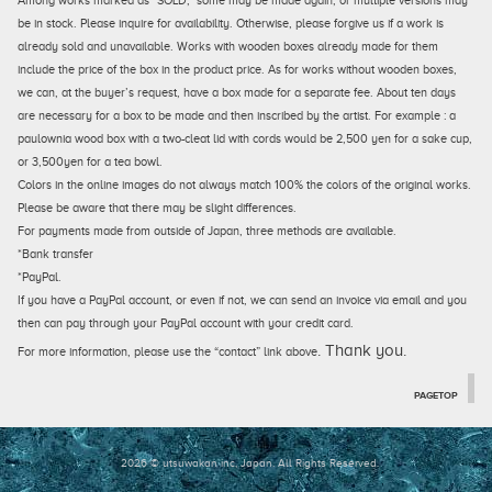
be in stock. Please inquire for availability. Otherwise, please forgive us if a work is
already sold and unavailable. Works with wooden boxes already made for them
include the price of the box in the product price. As for works without wooden boxes,
we can, at the buyer’s request, have a box made for a separate fee. About ten days
are necessary for a box to be made and then inscribed by the artist. For example : a
paulownia wood box with a two-cleat lid with cords would be 2,500 yen for a sake cup,
or 3,500yen for a tea bowl.
Colors in the online images do not always match 100% the colors of the original works.
Please be aware that there may be slight differences.
For payments made from outside of Japan, three methods are available.
*Bank transfer
*PayPal.
If you have a PayPal account, or even if not, we can send an invoice via email and you
then can pay through your PayPal account with your credit card.
. Thank you.
For more information, please use the “contact” link above
PAGETOP
2026 © utsuwakan inc, Japan.
All Rights Reserved.