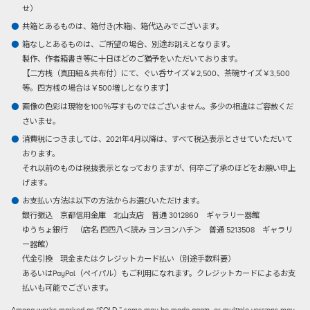
せ）
共箱とあるものは、箱付き(木箱)、箱代込みでございます。
箱なしとあるものは、ご所望の場合、別途お誂えとなります。
製作、作者箱書き等に十日ほどのご猶予をいただいております。
【二方桟（真田紐＆共布付）にて、ぐい呑サイズ￥2,500、茶碗サイズ￥3,500
等。四方桟の場合は￥500増しとなります】
画像の色彩は現物を100％写すものではございません。多少の相違はご容赦くだ
さいませ。
消費税につきましては、2021年4月以降は、すべて税込表示とさせていただいて
おります。
それ以前のものは税抜表示となっておりますが、何卒ご了承のほどをお願い申上
げます。
お支払い方法は以下の方法からお選びいただけます。
銀行振込
京都信用金庫 北山支店 普通 3012860 ギャラリー器館
ゆうちょ銀行 （店名 四四八＜読み ヨンヨンハチ＞ 普通 5213508 ギャラリ
ー器館）
代金引換
現金またはクレジットカード払い（別途手数料要）
あるいはPayPal（ペイパル）もご利用になれます。クレジットカードによるお支
払いも可能でございます。
Among works marked as “SOLD,” some may be made again, or multiple versions may