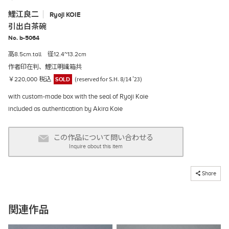
鯉江良二
Ryoji
KOIE
引出白茶碗
No. b-5064
高8.5cm.tall 径12.4~13.2cm
作者印在判、鯉江明識箱共
(reserved for S.H. 8/14 '23)
￥220,000 税込
SOLD
with custom-made box with the seal of Ryoji Koie
included as authentication by Akira Koie
この作品について問い合わせる
Inquire about this item
コピーしました
Share
関連作品