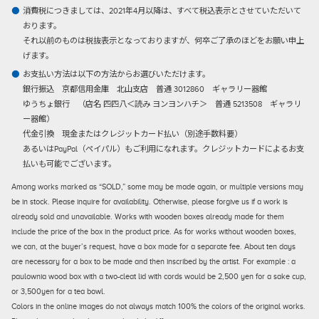
消費税につきましては、2021年4月以降は、すべて税込表示とさせていただいて
おります。
それ以前のものは税抜表示となっておりますが、何卒ご了承のほどをお願い申上
げます。
お支払い方法は以下の方法からお選びいただけます。
銀行振込
京都信用金庫 北山支店 普通 3012860 ギャラリー器館
ゆうちょ銀行 （店名 四四八＜読み ヨンヨンハチ＞ 普通 5213508 ギャラリ
ー器館）
代金引換
現金またはクレジットカード払い（別途手数料要）
あるいはPayPal（ペイパル）もご利用になれます。クレジットカードによるお支
払いも可能でございます。
Among works marked as “SOLD,” some may be made again, or multiple versions may
be in stock. Please inquire for availability. Otherwise, please forgive us if a work is
already sold and unavailable. Works with wooden boxes already made for them
include the price of the box in the product price. As for works without wooden boxes,
we can, at the buyer’s request, have a box made for a separate fee. About ten days
are necessary for a box to be made and then inscribed by the artist. For example : a
paulownia wood box with a two-cleat lid with cords would be 2,500 yen for a sake cup,
or 3,500yen for a tea bowl.
Colors in the online images do not always match 100% the colors of the original works.