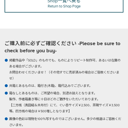
Shop一覧へ戻る
Return to Shop Page
ご購入前に必ずご確認ください -Please be sure to
check before you buy-
掲載作品中「SOLD」のものでも、ものによりリピート制作可、あるいは在庫の
ある場合がございます。
お問合わせくださいませ！（その他すでに売却済みの場合はご容赦くださいま
せ）
共箱とあるものは、箱付き(木箱)、箱代込みでございます。
箱なしとあるものは、ご所望の場合、別途お誂えとなります。
製作、作者箱書き等に十日ほどのご猶予をいただいております。
【二方桟（真田紐＆共布付）にて、ぐい呑サイズ￥2,500、茶碗サイズ￥3,500
等。四方桟の場合は￥500増しとなります】
画像の色彩は現物を100％写すものではございません。多少の相違はご容赦くだ
さいませ。