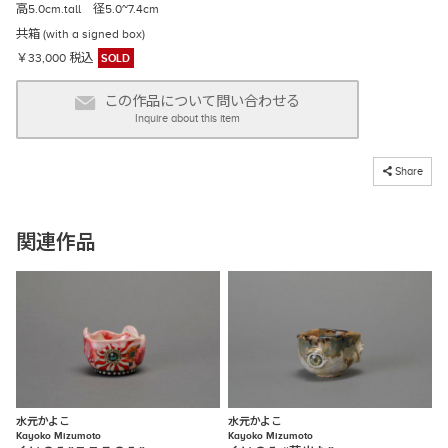
高5.0cm.tall 径5.0~7.4cm
共箱 (with a signed box)
￥33,000 税込
SOLD
この作品について問い合わせる
Inquire about this item
コピーしました
Share
関連作品
水元かよこ
水元かよこ
Kayoko Mizumoto
Kayoko Mizumoto