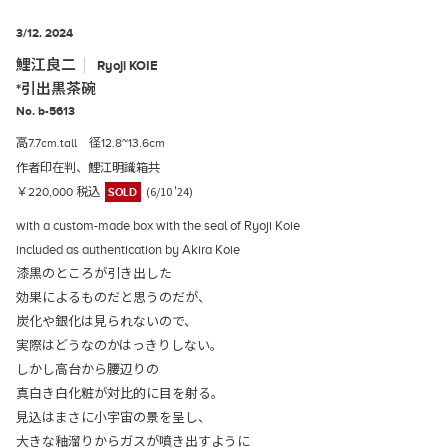
3/12. 2024
鯉江良二
Ryoji
KOIE
*引出黒茶碗
No. b-5613
高7.7cm.tall 径12.8~13.6cm
作者印在判、鯉江明識箱共
(6/10 '24)
￥220,000 税込
SOLD
with a custom-made box with the seal of Ryoji Koie
included as authentication by Akira Koie
漆黒のところが引き出した
効果によるものだと思うのだが、
炭化や銀化は見られないので、
実際はどうなのかはっきりしない。
しかし高台から腰辺りの
真白き白化粧が対比的に目を射る。
見込はまさに小宇宙の景を呈し、
大きな釉溜りからガスが噴き出すように