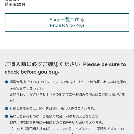
硝子碗2014
Shop一覧へ戻る
Return to Shop Page
ご購入前に必ずご確認ください -Please be sure to
check before you buy-
掲載作品中「SOLD」のものでも、ものによりリピート制作可、あるいは在庫の
ある場合がございます。
お問合わせくださいませ！（その他すでに売却済みの場合はご容赦くださいま
せ）
共箱とあるものは、箱付き(木箱)、箱代込みでございます。
箱なしとあるものは、ご所望の場合、別途お誂えとなります。
製作、作者箱書き等に十日ほどのご猶予をいただいております。
【二方桟（真田紐＆共布付）にて、ぐい呑サイズ￥2,500、茶碗サイズ￥3,500