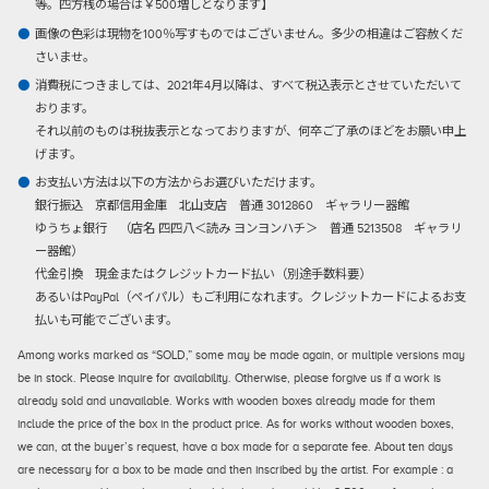
等。四方桟の場合は￥500増しとなります】
画像の色彩は現物を100％写すものではございません。多少の相違はご容赦くだ
さいませ。
消費税につきましては、2021年4月以降は、すべて税込表示とさせていただいて
おります。
それ以前のものは税抜表示となっておりますが、何卒ご了承のほどをお願い申上
げます。
お支払い方法は以下の方法からお選びいただけます。
銀行振込
京都信用金庫 北山支店 普通 3012860 ギャラリー器館
ゆうちょ銀行 （店名 四四八＜読み ヨンヨンハチ＞ 普通 5213508 ギャラリ
ー器館）
代金引換
現金またはクレジットカード払い（別途手数料要）
あるいはPayPal（ペイパル）もご利用になれます。クレジットカードによるお支
払いも可能でございます。
Among works marked as “SOLD,” some may be made again, or multiple versions may
be in stock. Please inquire for availability. Otherwise, please forgive us if a work is
already sold and unavailable. Works with wooden boxes already made for them
include the price of the box in the product price. As for works without wooden boxes,
we can, at the buyer’s request, have a box made for a separate fee. About ten days
are necessary for a box to be made and then inscribed by the artist. For example : a