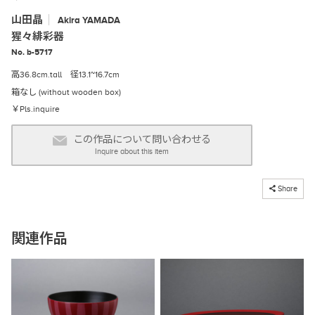
山田晶
Akira
YAMADA
猩々緋彩器
No. b-5717
高36.8cm.tall 径13.1~16.7cm
箱なし (without wooden box)
￥Pls.inquire
この作品について問い合わせる
Inquire about this item
コピーしました
Share
関連作品