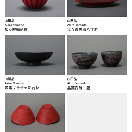
山田晶
山田晶
Akira Yamada
Akira Yamada
猩々緋縞彩碗
猩々緋黒彩八寸皿
山田晶
山田晶
Akira Yamada
Akira Yamada
漆黒プラチナ彩台鉢
黒窯変碗二題