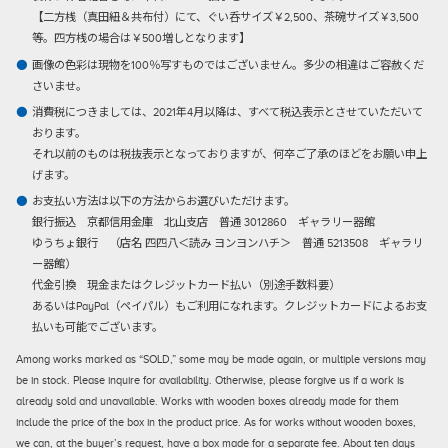
【二方桟（真田紐＆共布付）にて、ぐい呑サイズ￥2,500、茶碗サイズ￥3,500
等。四方桟の場合は￥500増しとなります】
画像の色彩は現物を100％写すものではございません。多少の相違はご容赦くだ
さいませ。
消費税につきましては、2021年4月以降は、すべて税込表示とさせていただいて
おります。
それ以前のものは税抜表示となっておりますが、何卒ご了承のほどをお願い申上
げます。
お支払い方法は以下の方法からお選びいただけます。
銀行振込
京都信用金庫 北山支店 普通 3012860 ギャラリー器館
ゆうちょ銀行 （店名 四四八＜読み ヨンヨンハチ＞ 普通 5213508 ギャラリ
ー器館）
代金引換
現金またはクレジットカード払い（別途手数料要）
あるいはPayPal（ペイパル）もご利用になれます。クレジットカードによるお支
払いも可能でございます。
Among works marked as “SOLD,” some may be made again, or multiple versions may
be in stock. Please inquire for availability. Otherwise, please forgive us if a work is
already sold and unavailable. Works with wooden boxes already made for them
include the price of the box in the product price. As for works without wooden boxes,
we can, at the buyer’s request, have a box made for a separate fee. About ten days