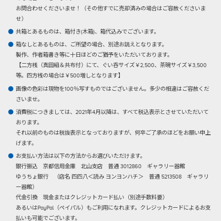
お問合わせくださいませ！（その他すでに売却済みの場合はご容赦くださいま
せ）
共箱とあるものは、箱付き(木箱)、箱代込みでございます。
箱なしとあるものは、ご所望の場合、別途お誂えとなります。
製作、作者箱書き等に十日ほどのご猶予をいただいております。
【二方桟（真田紐＆共布付）にて、ぐい呑サイズ￥2,500、茶碗サイズ￥3,500
等。四方桟の場合は￥500増しとなります】
画像の色彩は現物を100％写すものではございません。多少の相違はご容赦くだ
さいませ。
消費税につきましては、2021年4月以降は、すべて税込表示とさせていただいて
おります。
それ以前のものは税抜表示となっておりますが、何卒ご了承のほどをお願い申上
げます。
お支払い方法は以下の方法からお選びいただけます。
銀行振込
京都信用金庫 北山支店 普通 3012860 ギャラリー器館
ゆうちょ銀行 （店名 四四八＜読み ヨンヨンハチ＞ 普通 5213508 ギャラリ
ー器館）
代金引換
現金またはクレジットカード払い（別途手数料要）
あるいはPayPal（ペイパル）もご利用になれます。クレジットカードによるお支
払いも可能でございます。