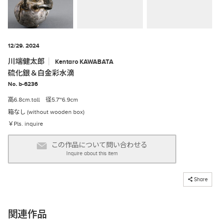
12/29. 2024
川端健太郎
Kentaro
KAWABATA
硫化銀＆白金彩水滴
No. b-6236
高6.8cm.tall 径5.7~6.9cm
箱なし (without wooden box)
￥Pls. inquire
この作品について問い合わせる
Inquire about this item
コピーしました
Share
関連作品