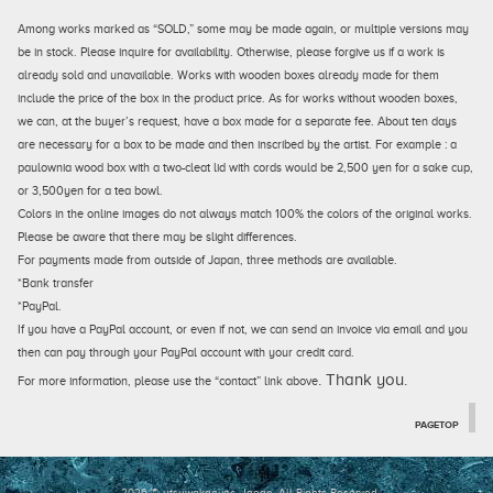
Among works marked as “SOLD,” some may be made again, or multiple versions may
be in stock. Please inquire for availability. Otherwise, please forgive us if a work is
already sold and unavailable. Works with wooden boxes already made for them
include the price of the box in the product price. As for works without wooden boxes,
we can, at the buyer’s request, have a box made for a separate fee. About ten days
are necessary for a box to be made and then inscribed by the artist. For example : a
paulownia wood box with a two-cleat lid with cords would be 2,500 yen for a sake cup,
or 3,500yen for a tea bowl.
Colors in the online images do not always match 100% the colors of the original works.
Please be aware that there may be slight differences.
For payments made from outside of Japan, three methods are available.
*Bank transfer
*PayPal.
If you have a PayPal account, or even if not, we can send an invoice via email and you
then can pay through your PayPal account with your credit card.
. Thank you.
For more information, please use the “contact” link above
PAGETOP
2026 © utsuwakan inc, Japan.
All Rights Reserved.