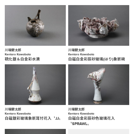
川端健太郎
川端健太郎
Kentaro Kawabata
Kentaro Kawabata
硫化銀＆白金彩水滴
白磁白金彩辰砂玻璃(はり)象嵌碗
川端健太郎
川端健太郎
Kentaro Kawabata
Kentaro Kawabata
白磁銀彩玻璃象嵌耳付花入〝JJ〟
白磁白金彩辰砂色玻璃花入
〝SPRAWL〟