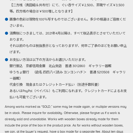
【二方桟（真田紐＆共布付）にて、ぐい呑サイズ￥2,500、茶碗サイズ￥3,500
等。四方桟の場合は￥500増しとなります】
画像の色彩は現物を100％写すものではございません。多少の相違はご容赦くだ
さいませ。
消費税につきましては、2021年4月以降は、すべて税込表示とさせていただいて
おります。
それ以前のものは税抜表示となっておりますが、何卒ご了承のほどをお願い申上
げます。
お支払い方法は以下の方法からお選びいただけます。
銀行振込
京都信用金庫 北山支店 普通 3012860 ギャラリー器館
ゆうちょ銀行 （店名 四四八＜読み ヨンヨンハチ＞ 普通 5213508 ギャラリ
ー器館）
代金引換
現金またはクレジットカード払い（別途手数料要）
あるいはPayPal（ペイパル）もご利用になれます。クレジットカードによるお支
払いも可能でございます。
Among works marked as “SOLD,” some may be made again, or multiple versions may
be in stock. Please inquire for availability. Otherwise, please forgive us if a work is
already sold and unavailable. Works with wooden boxes already made for them
include the price of the box in the product price. As for works without wooden boxes,
we can, at the buyer’s request, have a box made for a separate fee. About ten days