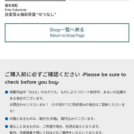
福本双紅
Fuku Fukumoto
白金箔＆釉彩茶盌 “せつなし”
Shop一覧へ戻る
Return to Shop Page
ご購入前に必ずご確認ください -Please be sure to
check before you buy-
掲載作品中「SOLD」のものでも、ものによりリピート制作可、あるいは在庫の
ある場合がございます。
お問合わせくださいませ！（その他すでに売却済みの場合はご容赦くださいま
せ）
共箱とあるものは、箱付き(木箱)、箱代込みでございます。
箱なしとあるものは、ご所望の場合、別途お誂えとなります。
製作、作者箱書き等に十日ほどのご猶予をいただいております。