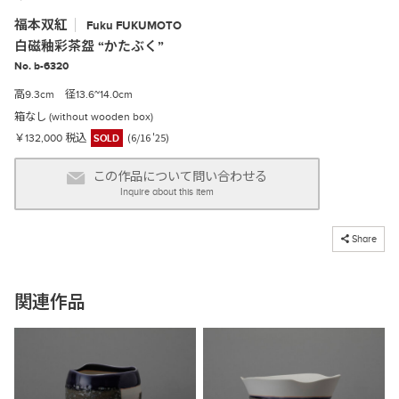
福本双紅
Fuku
FUKUMOTO
白磁釉彩茶盌 “かたぶく”
No. b-6320
高9.3cm 径13.6~14.0cm
箱なし (without wooden box)
(6/16 '25)
￥132,000 税込
SOLD
この作品について問い合わせる
Inquire about this item
コピーしました
Share
関連作品