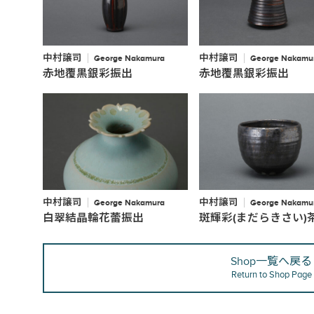
中村譲司
中村譲司
George Nakamura
George Nakamu
赤地覆黒銀彩振出
赤地覆黒銀彩振出
中村譲司
中村譲司
George Nakamura
George Nakamu
白翠結晶輪花蕾振出
斑輝彩(まだらきさい)
Shop一覧へ戻る
Return to Shop Page