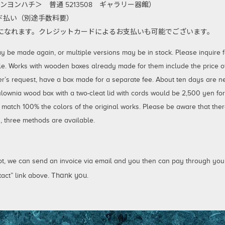
ンヨンハチ＞ 普通 5213508 ギャラリー器館）
払い（別途手数料要）
利用になれます。クレジットカードによるお支払いも可能でございます。
 made again, or multiple versions may be in stock. Please inquire for
le. Works with wooden boxes already made for them include the price of 
er’s request, have a box made for a separate fee. About ten days are 
aulownia wood box with a two-cleat lid with cords would be 2,500 yen fo
 match 100% the colors of the original works. Please be aware that ther
 three methods are available.
not, we can send an invoice via email and you then can pay through your
. Thank you.
act” link above