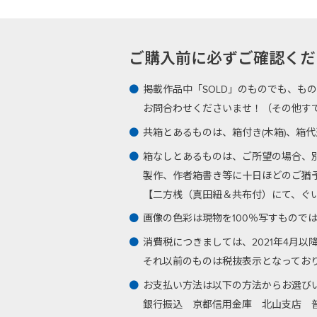
ご購入前に必ずご確認ください -Plea
掲載作品中「SOLD」のものでも、も
お問合わせくださいませ！（その他す
共箱とあるものは、箱付き(木箱)、箱
箱なしとあるものは、ご所望の場合、
製作、作者箱書き等に十日ほどのご猶
【二方桟（真田紐＆共布付）にて、ぐい呑
画像の色彩は現物を100％写すもので
消費税につきましては、2021年4月
それ以前のものは税抜表示となってお
お支払い方法は以下の方法からお選び
銀行振込
京都信用金庫 北山支店 普通