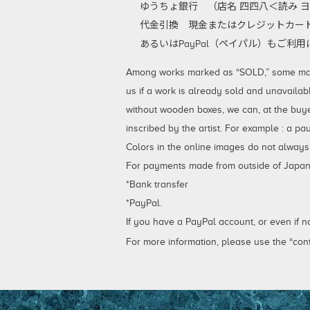
ゆうちょ銀行 （店名 四四八＜読み ヨ
代金引換
現金またはクレジットカード
あるいはPayPal（ペイパル）もご
Among works marked as “SOLD,” some may be
us if a work is already sold and unavailab
without wooden boxes, we can, at the buy
inscribed by the artist. For example : a p
Colors in the online images do not always
For payments made from outside of Japan,
*Bank transfer
*PayPal.
If you have a PayPal account, or even if 
For more information, please use the “cont