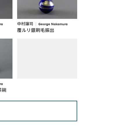
中村譲司
ra
George Nakamura
覆ルリ銀刷毛振出
ra
茶碗