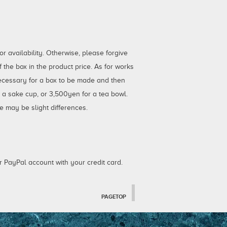
 availability. Otherwise, please forgive
the box in the product price. As for works
necessary for a box to be made and then
r a sake cup, or 3,500yen for a tea bowl.
e may be slight differences.
 PayPal account with your credit card.
PAGETOP