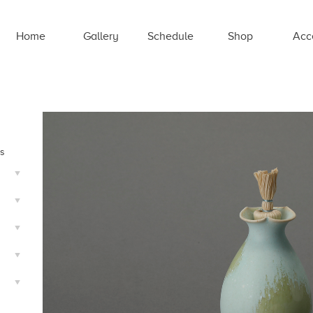
Home
Gallery
Schedule
Shop
Acc
ts