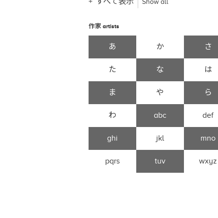
すべて表示
Show all
作家
artists
あ
か
さ
た
な
は
ま
や
ら
わ
abc
def
ghi
jkl
mno
pqrs
tuv
wxyz