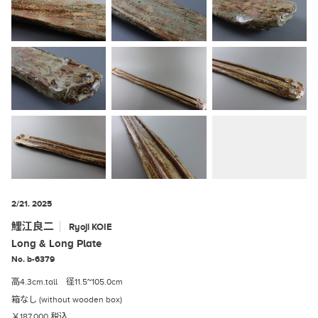
2/21. 2025
鯉江良二
Ryoji
KOIE
Long & Long Plate
No. b-6379
高4.3cm.tall 径11.5~105.0cm
箱なし (without wooden box)
￥187,000 税込