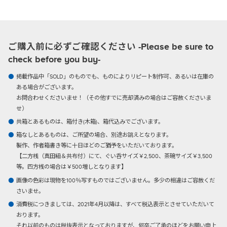
ご購入前に必ずご確認ください -Please be sure to
check before you buy-
掲載作品中「SOLD」のものでも、ものによりリピート制作可、あるいは在庫の
ある場合がございます。
お問合わせくださいませ！（その他すでに売却済みの場合はご容赦くださいま
せ）
共箱とあるものは、箱付き(木箱)、箱代込みでございます。
箱なしとあるものは、ご所望の場合、別途お誂えとなります。
製作、作者箱書き等に十日ほどのご猶予をいただいております。
【二方桟（真田紐＆共布付）にて、ぐい呑サイズ￥2,500、茶碗サイズ￥3,500
等。四方桟の場合は￥500増しとなります】
画像の色彩は現物を100％写すものではございません。多少の相違はご容赦くだ
さいませ。
消費税につきましては、2021年4月以降は、すべて税込表示とさせていただいて
おります。
それ以前のものは税抜表示となっておりますが、何卒ご了承のほどをお願い申上