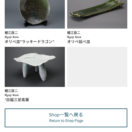
鯉江良二
鯉江良二
Ryoji Koie
Ryoji Koie
オリベ皿”ラッキードラゴン”
オリベ延べ皿
鯉江良二
Ryoji Koie
*白磁三足高盤
Shop一覧へ戻る
Return to Shop Page