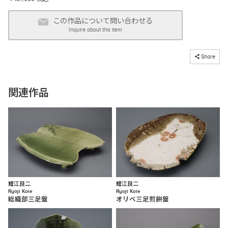
この作品について問い合わせる
Inquire about this item
コピーしました
Share
関連作品
鯉江良二
鯉江良二
Ryoji Koie
Ryoji Koie
総織部三足盤
オリベ三足煎餅盤