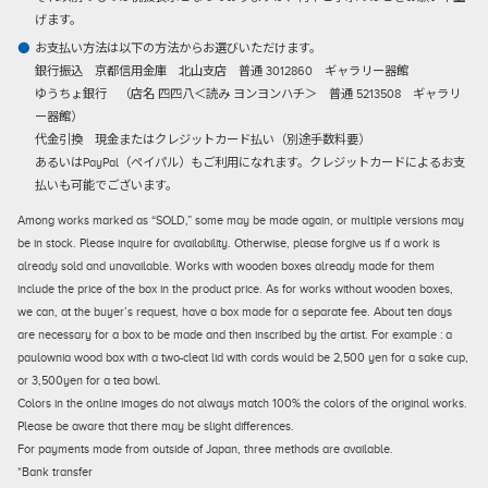
げます。
お支払い方法は以下の方法からお選びいただけます。
銀行振込
京都信用金庫 北山支店 普通 3012860 ギャラリー器館
ゆうちょ銀行 （店名 四四八＜読み ヨンヨンハチ＞ 普通 5213508 ギャラリ
ー器館）
代金引換
現金またはクレジットカード払い（別途手数料要）
あるいはPayPal（ペイパル）もご利用になれます。クレジットカードによるお支
払いも可能でございます。
Among works marked as “SOLD,” some may be made again, or multiple versions may
be in stock. Please inquire for availability. Otherwise, please forgive us if a work is
already sold and unavailable. Works with wooden boxes already made for them
include the price of the box in the product price. As for works without wooden boxes,
we can, at the buyer’s request, have a box made for a separate fee. About ten days
are necessary for a box to be made and then inscribed by the artist. For example : a
paulownia wood box with a two-cleat lid with cords would be 2,500 yen for a sake cup,
or 3,500yen for a tea bowl.
Colors in the online images do not always match 100% the colors of the original works.
Please be aware that there may be slight differences.
For payments made from outside of Japan, three methods are available.
*Bank transfer