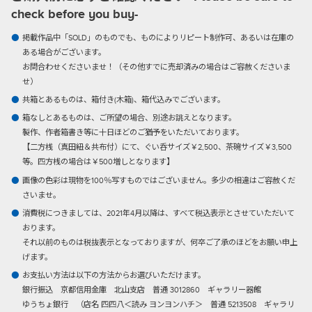
check before you buy-
掲載作品中「SOLD」のものでも、ものによりリピート制作可、あるいは在庫の
ある場合がございます。
お問合わせくださいませ！（その他すでに売却済みの場合はご容赦くださいま
せ）
共箱とあるものは、箱付き(木箱)、箱代込みでございます。
箱なしとあるものは、ご所望の場合、別途お誂えとなります。
製作、作者箱書き等に十日ほどのご猶予をいただいております。
【二方桟（真田紐＆共布付）にて、ぐい呑サイズ￥2,500、茶碗サイズ￥3,500
等。四方桟の場合は￥500増しとなります】
画像の色彩は現物を100％写すものではございません。多少の相違はご容赦くだ
さいませ。
消費税につきましては、2021年4月以降は、すべて税込表示とさせていただいて
おります。
それ以前のものは税抜表示となっておりますが、何卒ご了承のほどをお願い申上
げます。
お支払い方法は以下の方法からお選びいただけます。
銀行振込
京都信用金庫 北山支店 普通 3012860 ギャラリー器館
ゆうちょ銀行 （店名 四四八＜読み ヨンヨンハチ＞ 普通 5213508 ギャラリ