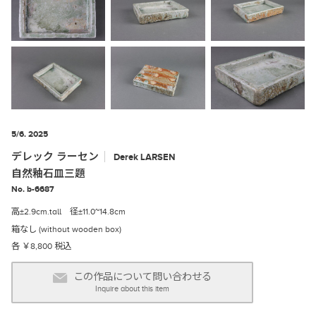
5/6. 2025
デレック ラーセン
Derek
LARSEN
自然釉石皿三題
No. b-6687
高±2.9cm.tall 径±11.0~14.8cm
箱なし (without wooden box)
各 ￥8,800 税込
この作品について問い合わせる
Inquire about this item