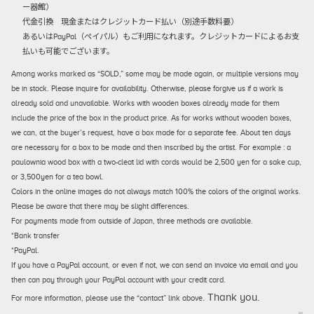
ー器館）
代金引換
現金またはクレジットカード払い（別途手数料要）
あるいはPayPal（ペイパル）もご利用になれます。クレジットカードによるお支
払いも可能でございます。
Among works marked as “SOLD,” some may be made again, or multiple versions may
be in stock. Please inquire for availability. Otherwise, please forgive us if a work is
already sold and unavailable. Works with wooden boxes already made for them
include the price of the box in the product price. As for works without wooden boxes,
we can, at the buyer’s request, have a box made for a separate fee. About ten days
are necessary for a box to be made and then inscribed by the artist. For example : a
paulownia wood box with a two-cleat lid with cords would be 2,500 yen for a sake cup,
or 3,500yen for a tea bowl.
Colors in the online images do not always match 100% the colors of the original works.
Please be aware that there may be slight differences.
For payments made from outside of Japan, three methods are available.
*Bank transfer
*PayPal.
If you have a PayPal account, or even if not, we can send an invoice via email and you
then can pay through your PayPal account with your credit card.
. Thank you.
For more information, please use the “contact” link above